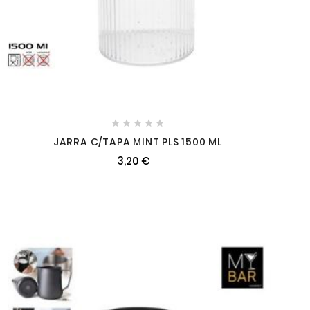





JARRA C/TAPA MINT PLS 1500 ML
3,20 €