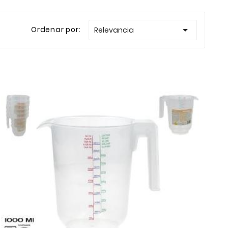

Ordenar por:
Relevancia