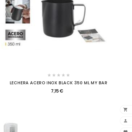





LECHERA ACERO INOX BLACK 350 ML MY BAR
7,15 €

