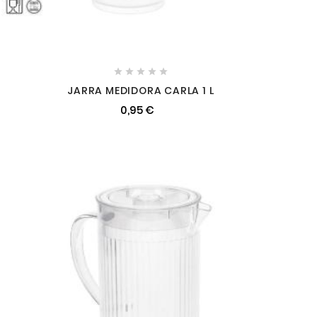





JARRA MEDIDORA CARLA 1 L
0,95 €