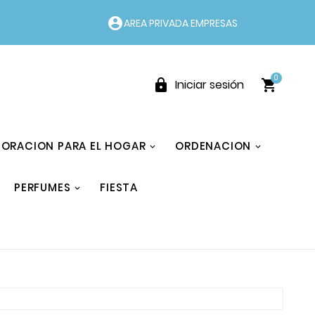
account_circle
AREA PRIVADA EMPRESAS
0


Iniciar sesión
ORACION PARA EL HOGAR
ORDENACION
PERFUMES
FIESTA