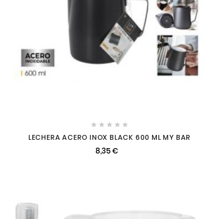





LECHERA ACERO INOX BLACK 600 ML MY BAR
8,35 €