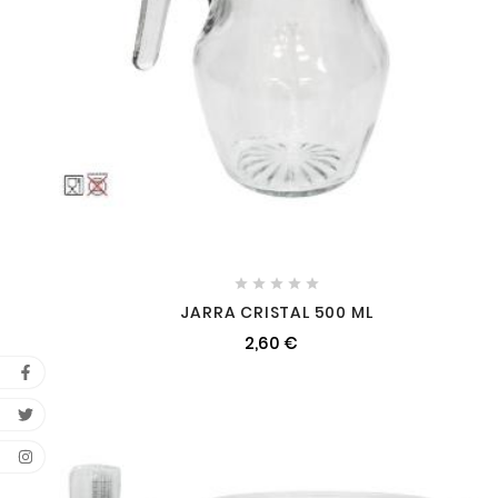





JARRA CRISTAL 500 ML
2,60 €