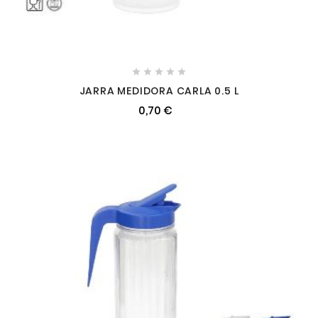





JARRA MEDIDORA CARLA 0.5 L
0,70 €