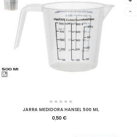







JARRA MEDIDORA HANSEL 500 ML
0,50 €