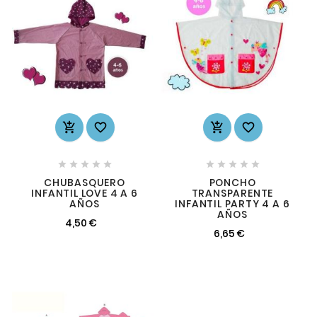














CHUBASQUERO
PONCHO
INFANTIL LOVE 4 A 6
TRANSPARENTE
AÑOS
INFANTIL PARTY 4 A 6
AÑOS
4,50 €
6,65 €