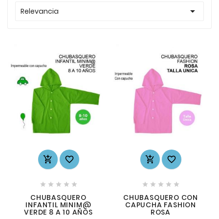

Relevancia














CHUBASQUERO
CHUBASQUERO CON
INFANTIL MINIM@
CAPUCHA FASHION
VERDE 8 A 10 AÑOS
ROSA