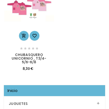







CHUBASQUERO
UNICORNIO , T3/4-
5/6-6/8
8,30 €
Inicio
JUGUETES
