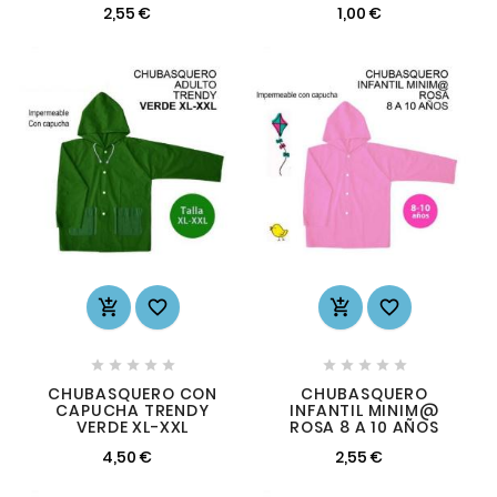
2,55 €
1,00 €














CHUBASQUERO CON
CHUBASQUERO
CAPUCHA TRENDY
INFANTIL MINIM@
VERDE XL-XXL
ROSA 8 A 10 AÑOS
4,50 €
2,55 €