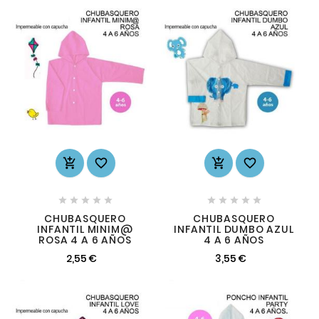














CHUBASQUERO
CHUBASQUERO
INFANTIL MINIM@
INFANTIL DUMBO AZUL
ROSA 4 A 6 AÑOS
4 A 6 AÑOS
2,55 €
3,55 €