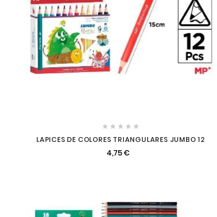





LAPICES DE COLORES TRIANGULARES JUMBO 12
4,75 €