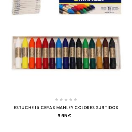





ESTUCHE 15 CERAS MANLEY COLORES SURTIDOS
6,65 €