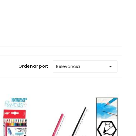

Ordenar por:
Relevancia