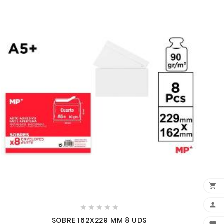







SOBRE 162X229 MM 8 UDS