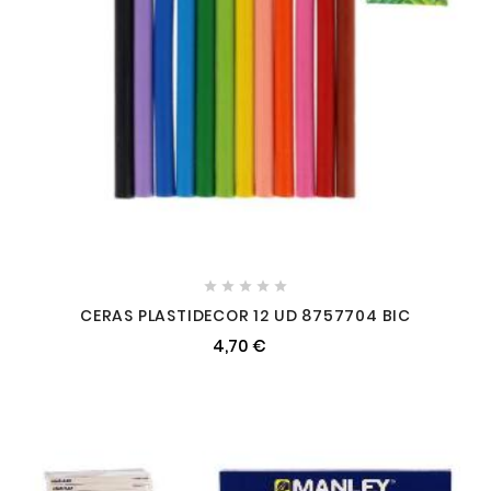





CERAS PLASTIDECOR 12 UD 8757704 BIC
4,70 €