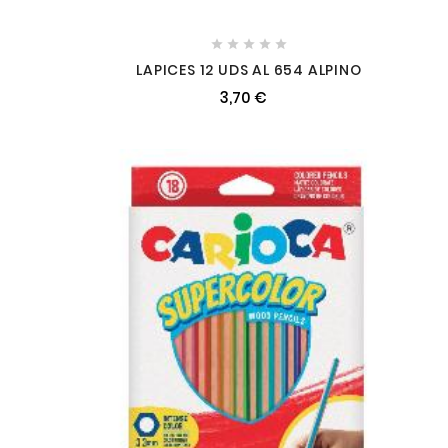





LAPICES 12 UDS AL 654 ALPINO
3,70 €