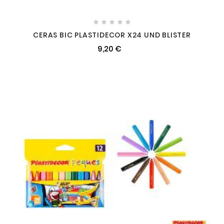





CERAS BIC PLASTIDECOR X24 UND BLISTER
9,20 €