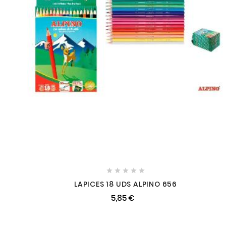





LAPICES 18 UDS ALPINO 656
5,85 €