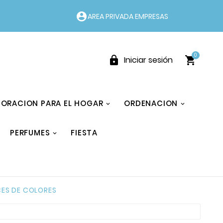
account_circle
AREA PRIVADA EMPRESAS
0


Iniciar sesión
ORACION PARA EL HOGAR
ORDENACION
PERFUMES
FIESTA
CES DE COLORES