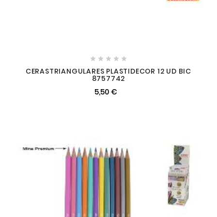





CERASTRIANGULARES PLASTIDECOR 12 UD BIC
8757742
5,50 €