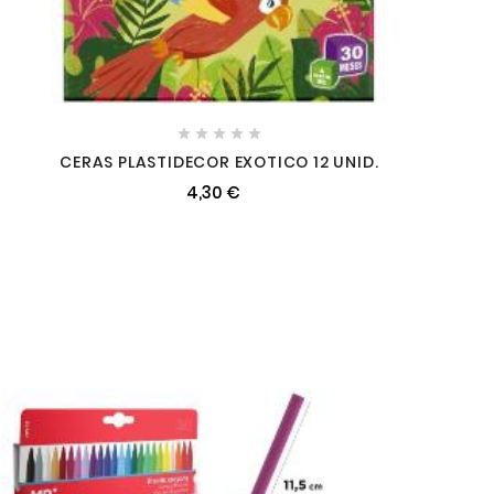





CERAS PLASTIDECOR EXOTICO 12 UNID.
4,30 €