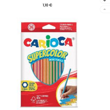

1,10 €
