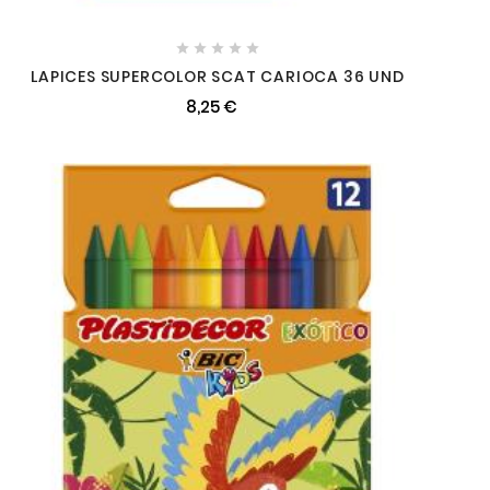





LAPICES SUPERCOLOR SCAT CARIOCA 36 UND
8,25 €