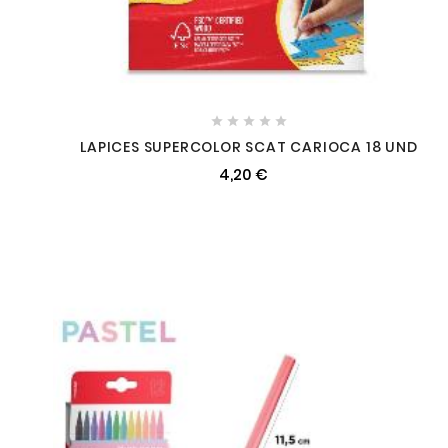





LAPICES SUPERCOLOR SCAT CARIOCA 18 UND
4,20 €