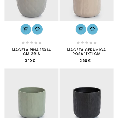














MACETA PIÑA 13X14
MACETA CERAMICA
CM GRIS
ROSA 11X11 CM
3,10 €
2,60 €