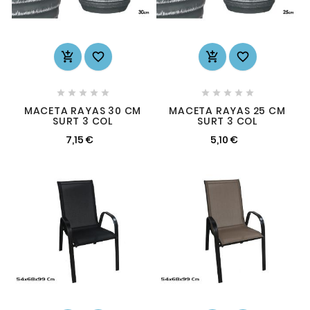














MACETA RAYAS 30 CM
MACETA RAYAS 25 CM
SURT 3 COL
SURT 3 COL
7,15 €
5,10 €