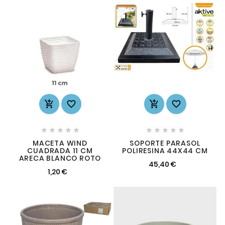














MACETA WIND
SOPORTE PARASOL
CUADRADA 11 CM
POLIRESINA 44X44 CM
ARECA BLANCO ROTO
45,40 €
1,20 €