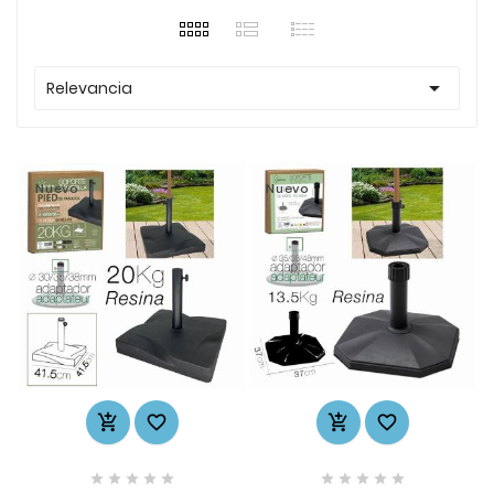

Relevancia
Nuevo
Nuevo













