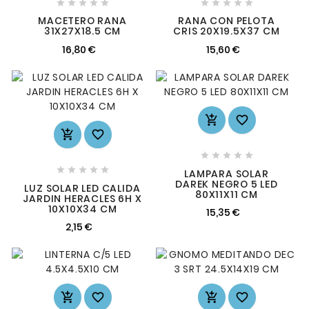










MACETERO RANA
RANA CON PELOTA
31X27X18.5 CM
CRIS 20X19.5X37 CM
16,80 €
15,60 €














LAMPARA SOLAR
DAREK NEGRO 5 LED
LUZ SOLAR LED CALIDA
80X11X11 CM
JARDIN HERACLES 6H X
10X10X34 CM
15,35 €
2,15 €



