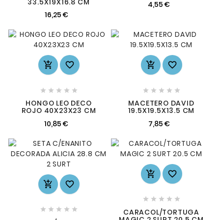
33.5X19X16.8 CM
4,55 €
16,25 €














HONGO LEO DECO
MACETERO DAVID
ROJO 40X23X23 CM
19.5X19.5X13.5 CM
10,85 €
7,85 €














CARACOL/TORTUGA
MAGIC 2 SURT 20.5 CM