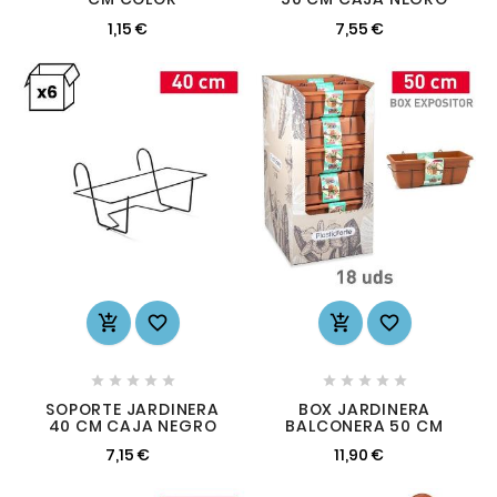
1,15 €
7,55 €














SOPORTE JARDINERA
BOX JARDINERA
40 CM CAJA NEGRO
BALCONERA 50 CM
7,15 €
11,90 €