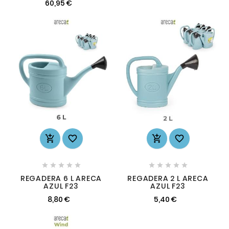
60,95 €














REGADERA 6 L ARECA
REGADERA 2 L ARECA
AZUL F23
AZUL F23
8,80 €
5,40 €