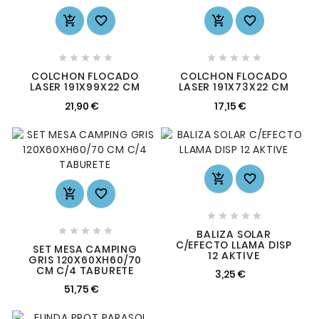














COLCHON FLOCADO
COLCHON FLOCADO
LASER 191X99X22 CM
LASER 191X73X22 CM
21,90 €
17,15 €














BALIZA SOLAR
C/EFECTO LLAMA DISP
SET MESA CAMPING
12 AKTIVE
GRIS 120X60XH60/70
CM C/4 TABURETE
3,25 €
51,75 €