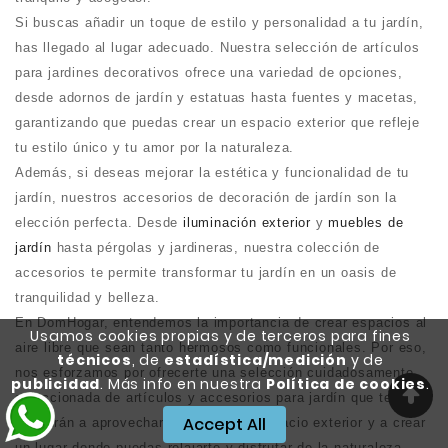
Si buscas añadir un toque de estilo y personalidad a tu jardín,
has llegado al lugar adecuado. Nuestra selección de artículos
para jardines decorativos ofrece una variedad de opciones,
desde adornos de jardín y estatuas hasta fuentes y macetas,
garantizando que puedas crear un espacio exterior que refleje
tu estilo único y tu amor por la naturaleza.
Además, si deseas mejorar la estética y funcionalidad de tu
jardín, nuestros accesorios de decoración de jardín son la
elección perfecta. Desde
iluminación exterior
y
muebles de
jardín
hasta pérgolas y jardineras, nuestra colección de
accesorios te permite transformar tu jardín en un oasis de
tranquilidad y belleza.
En DomHogar, entendemos la importancia de crear espacios al
Usamos cookies propias y de terceros para fines
aire libre que sean tanto hermosos como funcionales. Por eso,
técnicos
, de
estadística/medición
y de
nos esforzamos por ofrecerte una selección cuidadosamente
publicidad
. Más info en nuestra
Política de cookies
.
seleccionada de artículos y accesorios para jardín que te
Accept All
ayudarán a aprovechar al máximo tu espacio exterior y a crear
un lugar donde puedas relajarte y disfrutar de la naturaleza.