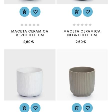














MACETA CERAMICA
MACETA CERAMICA
VERDE 11X11 CM
NEGRO 11X11 CM
2,60 €
2,60 €



