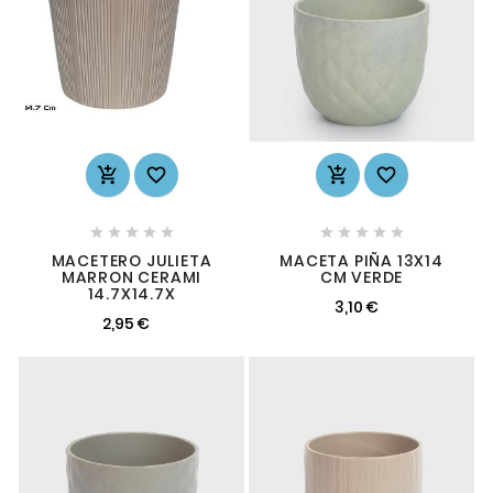














MACETERO JULIETA
MACETA PIÑA 13X14
MARRON CERAMI
CM VERDE
14.7X14.7X
3,10 €
2,95 €