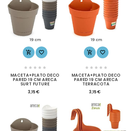














MACETA+PLATO DECO
MACETA+PLATO DECO
PARED 19 CM ARECA
PARED 19 CM ARECA
SURT FUTURE
TERRACOTA
3,15 €
3,15 €