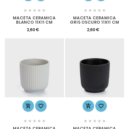










MACETA CERAMICA
MACETA CERAMICA
BLANCO 11X11 CM
GRIS OSCURO 11X11 CM
2,60 €
2,60 €














MACETA CERAMICA
MACETA CERAMICA