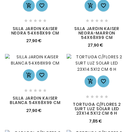














SILLA JARDIN KAISER
SILLA JARDIN KAISER
NEGRA 54X68X99 CM
NEGRA-MARRON
54X68X99 CM
27,90 €
27,90 €














SILLA JARDIN KAISER
BLANCA 54X68X99 CM
TORTUGA C/FLORES 2
SURT LUZ SOLAR LED
27,90 €
23X14.5X12 CM 6 H
7,85 €