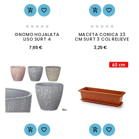














GNOMO HOJALATA
MACETA CONICA 23
LISO SURT 4
CM SURT 3 COL RELIEVE
7,65 €
3,25 €



