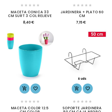










MACETA CONICA 33
JARDINERA + PLATO 60
CM SURT 3 COL RELIEVE
CM
8,40 €
7,15 €














MACETA COLOR 12.5
SOPORTE JARDINERA
CM COLOR
50 CM CAJA NEGRO