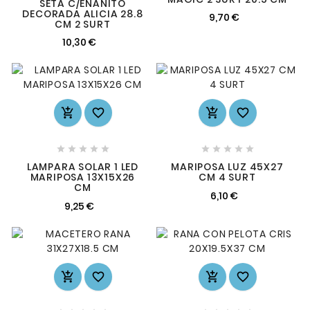
SETA C/ENANITO
DECORADA ALICIA 28.8
9,70 €
CM 2 SURT
10,30 €














LAMPARA SOLAR 1 LED
MARIPOSA LUZ 45X27
MARIPOSA 13X15X26
CM 4 SURT
CM
6,10 €
9,25 €



