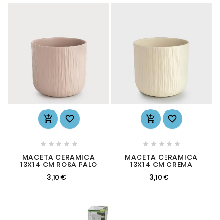














MACETA CERAMICA
MACETA CERAMICA
13X14 CM ROSA PALO
13X14 CM CREMA
3,10 €
3,10 €