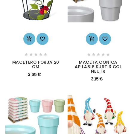














MACETERO FORJA 20
MACETA CONICA
CM
APILABLE SURT 3 COL
NEUTR
3,65 €
3,15 €