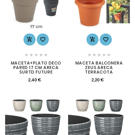














MACETA+PLATO DECO
MACETA BALCONERA
PARED 17 CM ARECA
ZEUS ARECA
SURTD FUTURE
TERRACOTA
2,40 €
2,20 €