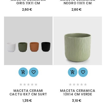
GRIS 11X11 CM
NEGRO 11X11 CM
2,60 €
2,60 €














MACETA CERAMI
MACETA CERAMICA
CACTU 6X7 CM SURT
13X14 CM VERDE
1,35 €
3,10 €