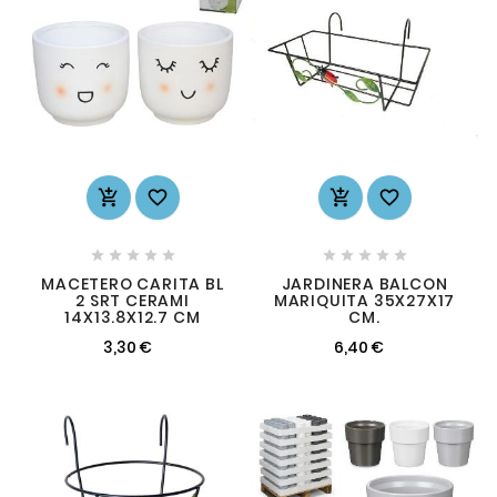














MACETERO CARITA BL
JARDINERA BALCON
2 SRT CERAMI
MARIQUITA 35X27X17
14X13.8X12.7 CM
CM.
3,30 €
6,40 €