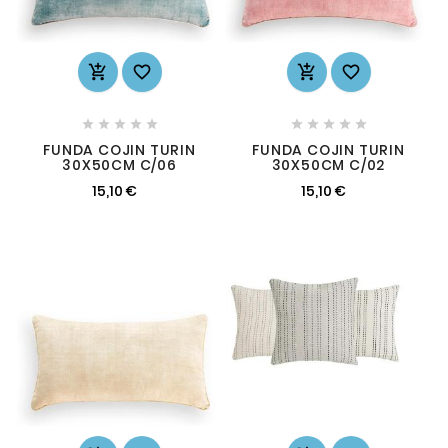














FUNDA COJIN TURIN
FUNDA COJIN TURIN
30X50CM C/06
30X50CM C/02
15,10 €
15,10 €