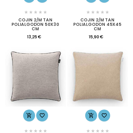










COJIN 2/M TAN
COJIN 2/M TAN
POLIALGODON 50X30
POLIALGODON 45X45
CM
CM
13,25 €
15,90 €













