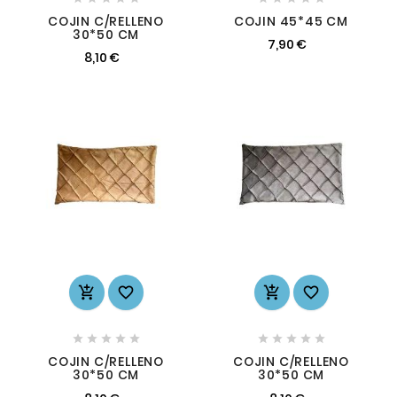
COJIN C/RELLENO
COJIN 45*45 CM
30*50 CM
7,90 €
8,10 €














COJIN C/RELLENO
COJIN C/RELLENO
30*50 CM
30*50 CM