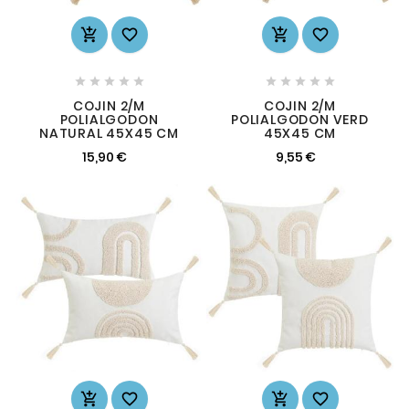














COJIN 2/M
COJIN 2/M
POLIALGODON
POLIALGODON VERD
NATURAL 45X45 CM
45X45 CM
15,90 €
9,55 €



