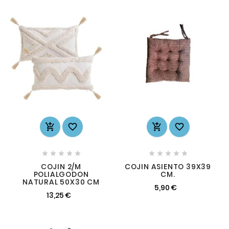














COJIN 2/M
COJIN ASIENTO 39X39
POLIALGODON
CM.
NATURAL 50X30 CM
5,90 €
13,25 €