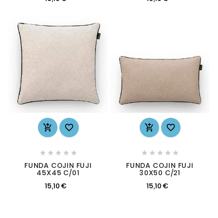














FUNDA COJIN FUJI
FUNDA COJIN FUJI
45X45 C/01
30X50 C/21
15,10 €
15,10 €