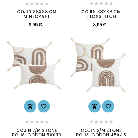










COJIN 38X38 CM
COJIN 38X38 CM
MINECRAFT
LILO&STITCH
8,95 €
8,95 €














COJIN 2/M STONE
COJIN 2/M STONE
POLIALGODON 50X30
POLIALGODON 45X45