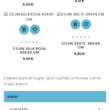
8,10 €
5,40 €














COJIN 350 G. 45X45
CM
COJIN SILLA ROSA
40X40 CM
6,80 €
6,00 €
Cojines para el hogar, gran surtido y formas con el
mejor precio.
Inicio
JUGUETES
