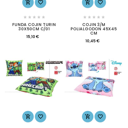














FUNDA COJIN TURIN
COJIN 3/M
30X50CM C/01
POLIALGODON 45X45
CM
15,10 €
10,45 €



