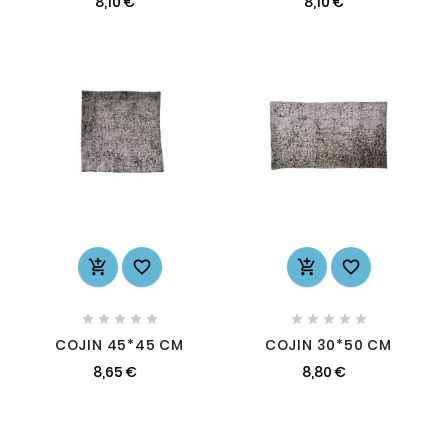
8,10 €
8,10 €














COJIN 45*45 CM
COJIN 30*50 CM
8,65 €
8,80 €