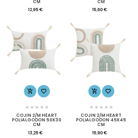
CM
CM
12,95 €
15,60 €














COJIN 2/M HEART
COJIN 2/M HEART
POLIALGODON 50X30
POLIALGODON 45X45
CM
CM
13,25 €
15,90 €