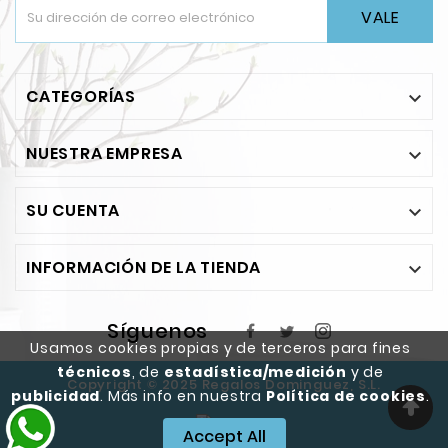
VALE
CATEGORÍAS

NUESTRA EMPRESA

SU CUENTA

INFORMACIÓN DE LA TIENDA

Síguenos
Usamos cookies propias y de terceros para fines
técnicos
, de
estadística/medición
y de
Copyright © 2025 Regalos Dominguez, S.L.
publicidad
. Más info en nuestra
Política de cookies
.
Accept All