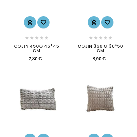














COJIN 450G 45*45
COJIN 350 G 30*50
CM
CM
7,80 €
8,90 €