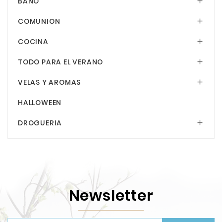
BAÑO

COMUNION

COCINA

TODO PARA EL VERANO

VELAS Y AROMAS

HALLOWEEN
DROGUERIA

Newsletter