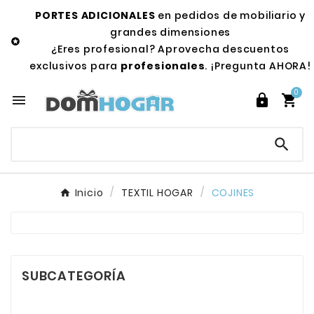
PORTES ADICIONALES
en pedidos de mobiliario y
grandes dimensiones

¿Eres profesional? Aprovecha descuentos
exclusivos para
profesionales
. ¡Pregunta AHORA!
0




Inicio
TEXTIL HOGAR
COJINES
SUBCATEGORÍA