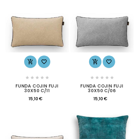














FUNDA COJIN FUJI
FUNDA COJIN FUJI
30X50 C/11
30X50 C/06
15,10 €
15,10 €