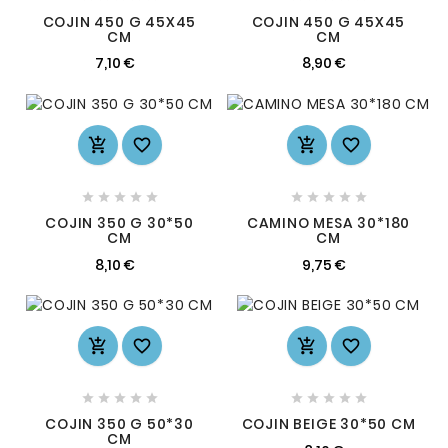
COJIN 450 G 45X45
COJIN 450 G 45X45
CM
CM
7,10 €
8,90 €














COJIN 350 G 30*50
CAMINO MESA 30*180
CM
CM
8,10 €
9,75 €














COJIN 350 G 50*30
COJIN BEIGE 30*50 CM
CM