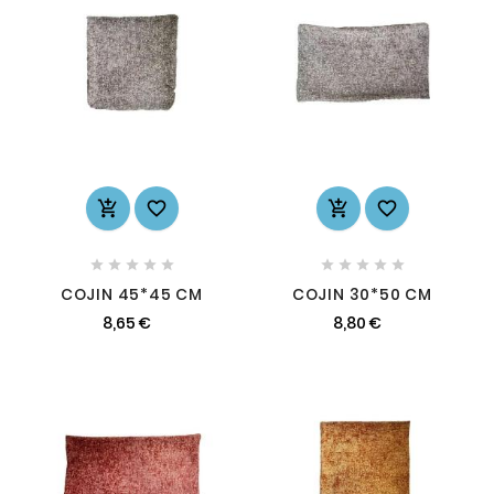














COJIN 45*45 CM
COJIN 30*50 CM
8,65 €
8,80 €