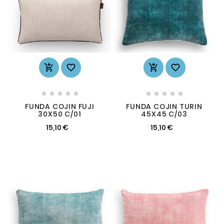














FUNDA COJIN FUJI
FUNDA COJIN TURIN
30X50 C/01
45X45 C/03
15,10 €
15,10 €