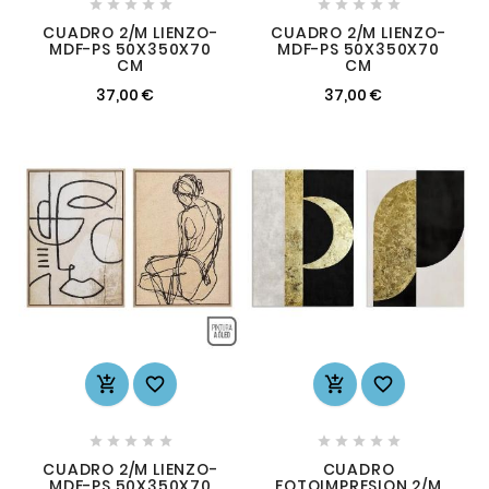










CUADRO 2/M LIENZO-
CUADRO 2/M LIENZO-
MDF-PS 50X350X70
MDF-PS 50X350X70
CM
CM
37,00 €
37,00 €














CUADRO 2/M LIENZO-
CUADRO
MDF-PS 50X350X70
FOTOIMPRESION 2/M