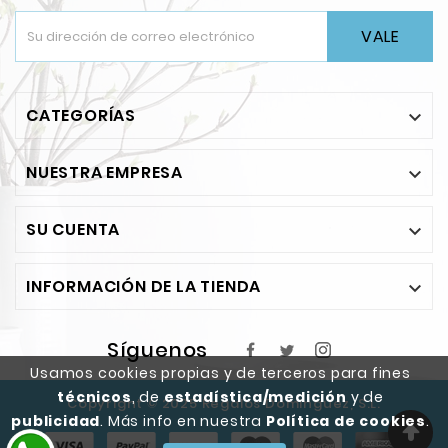
VALE
CATEGORÍAS

NUESTRA EMPRESA

SU CUENTA

INFORMACIÓN DE LA TIENDA

Síguenos
Usamos cookies propias y de terceros para fines
técnicos
, de
estadística/medición
y de
Copyright © 2025 Regalos Dominguez, S.L.
publicidad
. Más info en nuestra
Política de cookies
.