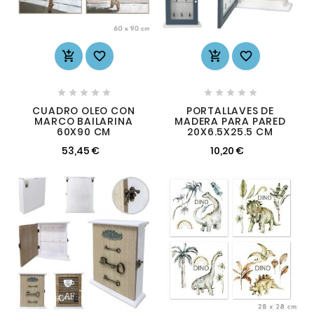














CUADRO OLEO CON
PORTALLAVES DE
MARCO BAILARINA
MADERA PARA PARED
60X90 CM
20X6.5X25.5 CM
53,45 €
10,20 €