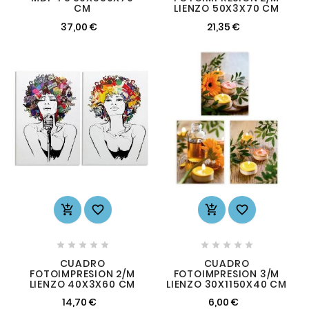
CM
LIENZO 50X3X70 CM
37,00 €
21,35 €














CUADRO
CUADRO
FOTOIMPRESION 2/M
FOTOIMPRESION 3/M
LIENZO 40X3X60 CM
LIENZO 30X1150X40 CM
14,70 €
6,00 €