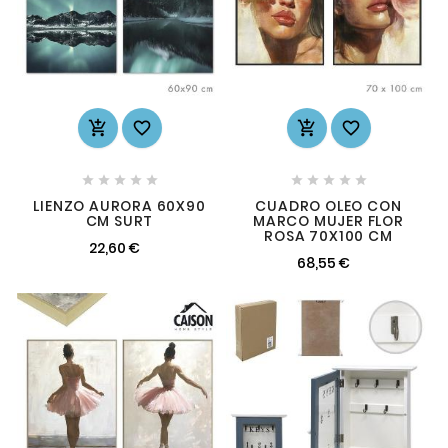














LIENZO AURORA 60X90
CUADRO OLEO CON
CM SURT
MARCO MUJER FLOR
ROSA 70X100 CM
22,60 €
68,55 €