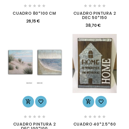










CUADRO 80*100 CM
CUADRO PINTURA 2
DEC 50*150
26,15 €
38,70 €














CUADRO PINTURA 2
CUADRO 40*2.5*60
DEC 100*100