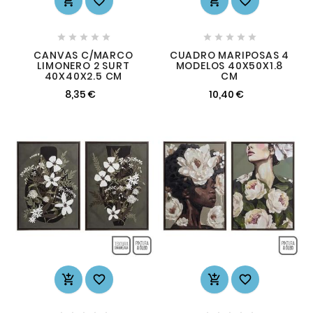














CANVAS C/MARCO
CUADRO MARIPOSAS 4
LIMONERO 2 SURT
MODELOS 40X50X1.8
40X40X2.5 CM
CM
8,35 €
10,40 €



