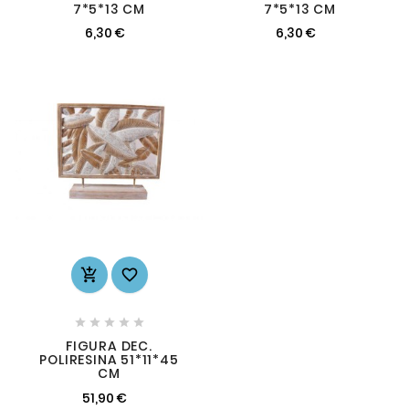
7*5*13 CM
7*5*13 CM
6,30 €
6,30 €







FIGURA DEC.
POLIRESINA 51*11*45
CM
51,90 €