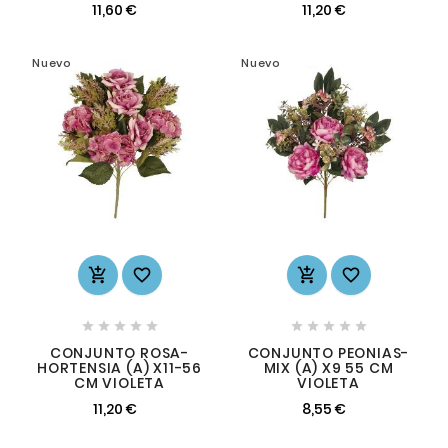
11,60 €
11,20 €
Nuevo
Nuevo














CONJUNTO ROSA-
CONJUNTO PEONIAS-
HORTENSIA (A) X11-56
MIX (A) X9 55 CM
CM VIOLETA
VIOLETA
11,20 €
8,55 €