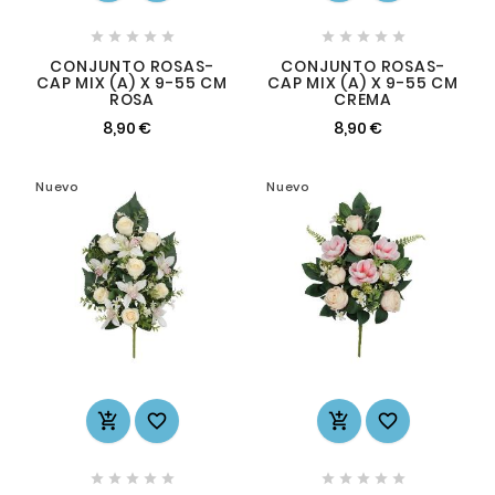










CONJUNTO ROSAS-
CONJUNTO ROSAS-
CAP MIX (A) X 9-55 CM
CAP MIX (A) X 9-55 CM
ROSA
CREMA
8,90 €
8,90 €
Nuevo
Nuevo













