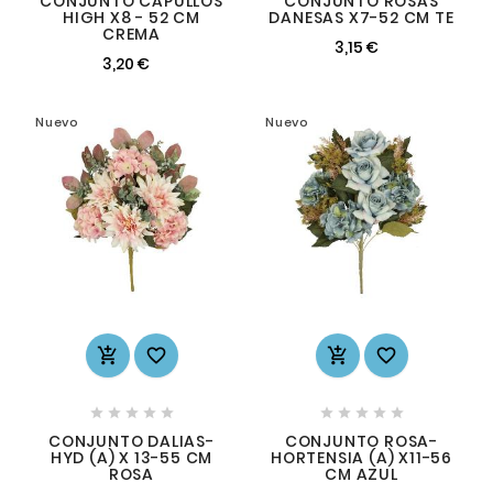
CONJUNTO CAPULLOS
CONJUNTO ROSAS
HIGH X8 - 52 CM
DANESAS X7-52 CM TE
CREMA
3,15 €
3,20 €
Nuevo
Nuevo














CONJUNTO DALIAS-
CONJUNTO ROSA-
HYD (A) X 13-55 CM
HORTENSIA (A) X11-56
ROSA
CM AZUL