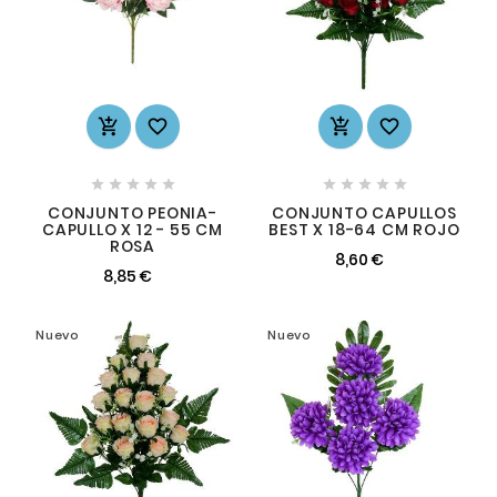














CONJUNTO PEONIA-
CONJUNTO CAPULLOS
CAPULLO X 12 - 55 CM
BEST X 18-64 CM ROJO
ROSA
8,60 €
8,85 €
Nuevo
Nuevo