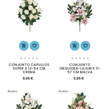














CONJUNTO CAPULLOS
CONJUNTO
SUPER X 12-54 CM
ORQUIDEA-LILIUM X 11-
CREMA
57 CM MALVA
8,95 €
9,95 €
Nuevo
Nuevo