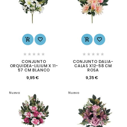














CONJUNTO
CONJUNTO DALIA-
ORQUIDEA-LILIUM X 11-
CALAS X12-58 CM
57 CM BLANCO
ROSA
9,95 €
9,35 €
Nuevo
Nuevo