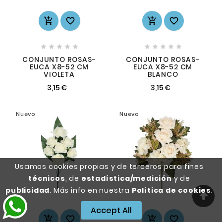














CONJUNTO ROSAS-
CONJUNTO ROSAS-
EUCA X8-52 CM
EUCA X8-52 CM
VIOLETA
BLANCO
3,15 €
3,15 €
Nuevo
Nuevo
Usamos cookies propias y de terceros para fines
técnicos
, de
estadística/medición
y de
publicidad
. Más info en nuestra
Política de cookies
.
Accept All



