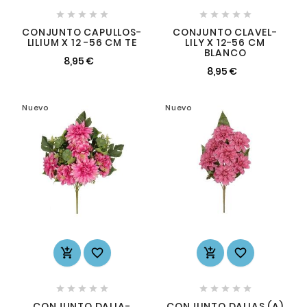










CONJUNTO CAPULLOS-
CONJUNTO CLAVEL-
LILIUM X 12 -56 CM TE
LILY X 12-56 CM
BLANCO
8,95 €
8,95 €
Nuevo
Nuevo














CONJUNTO DALIA-
CONJUNTO DALIAS (A)