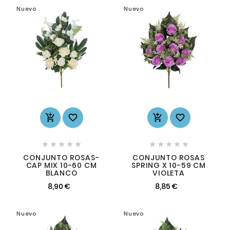
Nuevo
Nuevo














CONJUNTO ROSAS-
CONJUNTO ROSAS
CAP MIX 10-60 CM
SPRING X 10-59 CM
BLANCO
VIOLETA
8,90 €
8,85 €
Nuevo
Nuevo