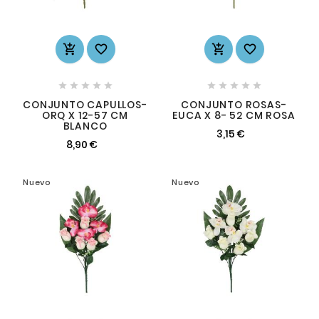














CONJUNTO CAPULLOS-
CONJUNTO ROSAS-
ORQ X 12-57 CM
EUCA X 8- 52 CM ROSA
BLANCO
3,15 €
8,90 €
Nuevo
Nuevo