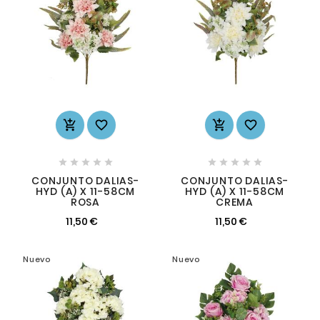














CONJUNTO DALIAS-
CONJUNTO DALIAS-
HYD (A) X 11-58CM
HYD (A) X 11-58CM
ROSA
CREMA
11,50 €
11,50 €
Nuevo
Nuevo