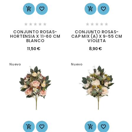














CONJUNTO ROSAS-
CONJUNTO ROSAS-
HORTENSIA X 11-60 CM
CAP MIX (A) X 9-55 CM
BLANCO
VIOLETA
11,50 €
8,90 €
Nuevo
Nuevo



