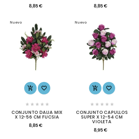
8,85 €
8,85 €
Nuevo
Nuevo














CONJUNTO DALIA MIX
CONJUNTO CAPULLOS
X 12-56 CM FUCSIA
SUPER X 12-54 CM
VIOLETA
8,85 €
8,95 €