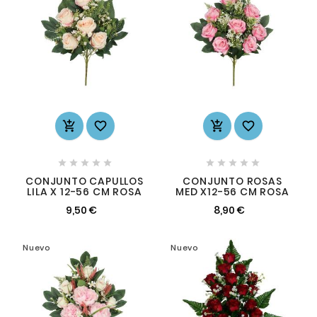














CONJUNTO CAPULLOS
CONJUNTO ROSAS
LILA X 12-56 CM ROSA
MED X12-56 CM ROSA
9,50 €
8,90 €
Nuevo
Nuevo