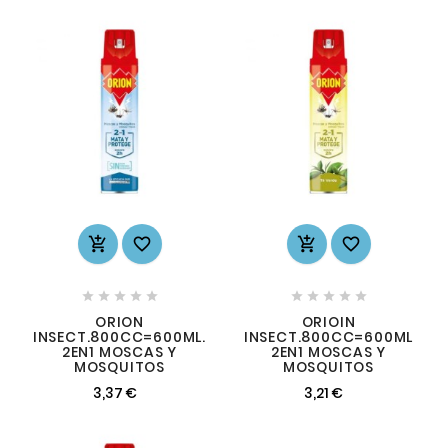














ORION
ORIOIN
INSECT.800CC=600ML.
INSECT.800CC=600ML
2EN1 MOSCAS Y
2EN1 MOSCAS Y
MOSQUITOS
MOSQUITOS
3,37 €
3,21 €