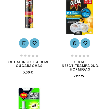














CUCAL INSECT.400 ML.
CUCAL
CUCARACHAS
INSECT.TRAMPA 2UD.
HORMIGAS
5,00 €
2,66 €