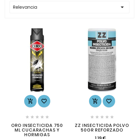

Relevancia














ORO INSECTICIDA 750
ZZ INSECTICIDA POLVO
ML CUCARACHAS Y
50GR REFORZADO
HORMIGAS
1,19 €