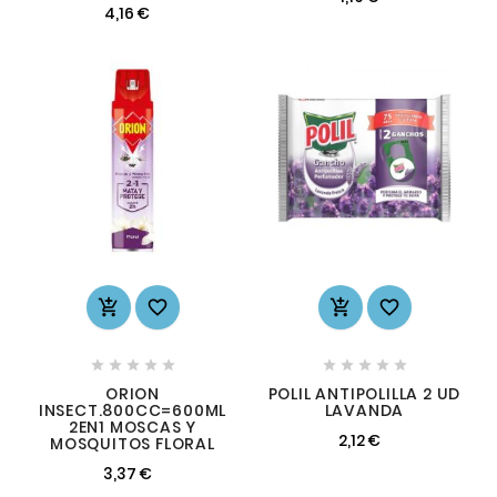
4,16 €














ORION
POLIL ANTIPOLILLA 2 UD
INSECT.800CC=600ML
LAVANDA
2EN1 MOSCAS Y
2,12 €
MOSQUITOS FLORAL
3,37 €