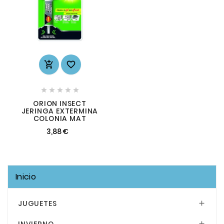







ORION INSECT
JERINGA EXTERMINA
COLONIA MAT
3,88 €
Inicio
JUGUETES

