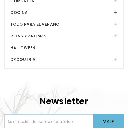
COMUNION

COCINA

TODO PARA EL VERANO

VELAS Y AROMAS

HALLOWEEN
DROGUERIA

Newsletter
VALE