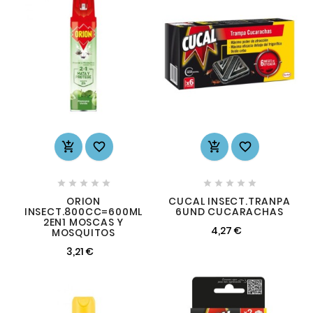














ORION
CUCAL INSECT.TRANPA
INSECT.800CC=600ML
6UND CUCARACHAS
2EN1 MOSCAS Y
4,27 €
MOSQUITOS
3,21 €