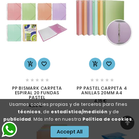














PP BISMARK CARPETA
PP PASTEL CARPETA 4
ESPIRAL 20 FUNDAS
ANILLAS 20MM A4
PASTEL
4,15 €
Usamos cookies propias y de terceros para fines
4,30 €
técnicos
, de
estadística/medición
y de
publicidad
. Más info en nuestra
Política de cookies
.
Accept All