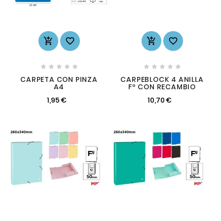














CARPETA CON PINZA
CARPEBLOCK 4 ANILLA
A4
Fº CON RECAMBIO
1,95 €
10,70 €