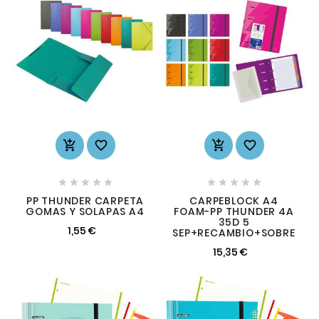














PP THUNDER CARPETA
CARPEBLOCK A4
GOMAS Y SOLAPAS A4
FOAM-PP THUNDER 4A
35D 5
1,55 €
SEP+RECAMBIO+SOBRE
15,35 €