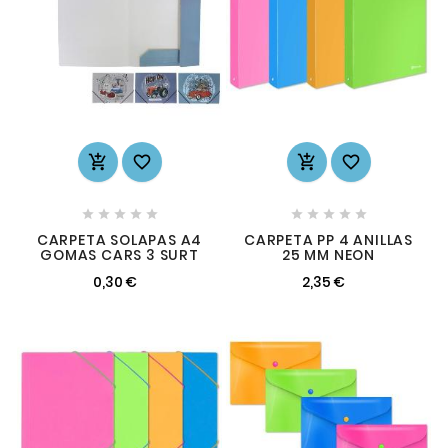














CARPETA SOLAPAS A4
CARPETA PP 4 ANILLAS
GOMAS CARS 3 SURT
25 MM NEON
0,30 €
2,35 €