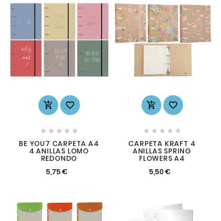














BE YOU7 CARPETA A4
CARPETA KRAFT 4
4 ANILLAS LOMO
ANILLAS SPRING
REDONDO
FLOWERS A4
5,75 €
5,50 €