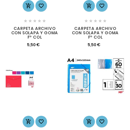














CARPETA ARCHIVO
CARPETA ARCHIVO
CON SOLAPA Y GOMA
CON SOLAPA Y GOMA
Fº COL
Fº COL
5,50 €
5,50 €



