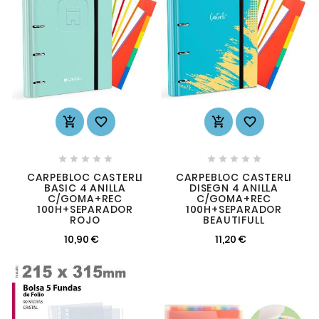














CARPEBLOC CASTERLI
CARPEBLOC CASTERLI
BASIC 4 ANILLA
DISEGN 4 ANILLA
C/GOMA+REC
C/GOMA+REC
100H+SEPARADOR
100H+SEPARADOR
ROJO
BEAUTIFULL
10,90 €
11,20 €