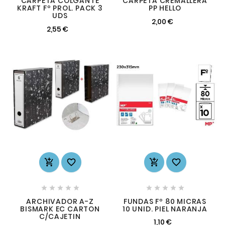
CARPETA COLGANTE
CARPETA CREMALLERA
KRAFT Fº PROL. PACK 3
PP HELLO
UDS
2,00 €
2,55 €














ARCHIVADOR A-Z
FUNDAS Fº 80 MICRAS
BISMARK EC CARTON
10 UNID. PIEL NARANJA
C/CAJETIN
1,10 €