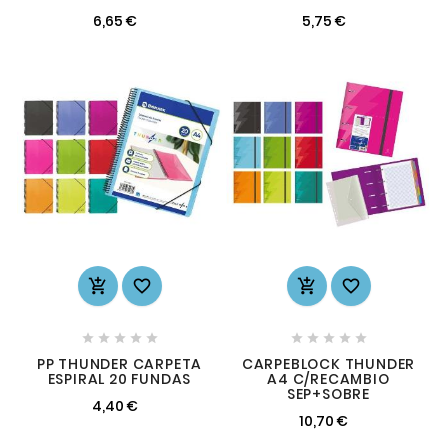
6,65 €
5,75 €














PP THUNDER CARPETA
CARPEBLOCK THUNDER
ESPIRAL 20 FUNDAS
A4 C/RECAMBIO
SEP+SOBRE
4,40 €
10,70 €