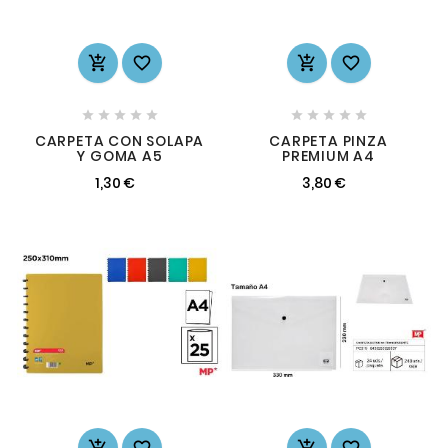














CARPETA CON SOLAPA
CARPETA PINZA
Y GOMA A5
PREMIUM A4
1,30 €
3,80 €



