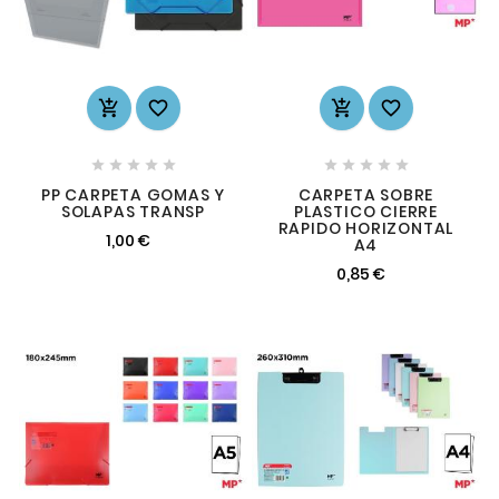














PP CARPETA GOMAS Y
CARPETA SOBRE
SOLAPAS TRANSP
PLASTICO CIERRE
RAPIDO HORIZONTAL
1,00 €
A4
0,85 €