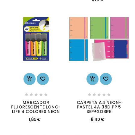














MARCADOR
CARPETA A4 NEON-
FLUORESCENTE LONG-
PASTEL 4A 35D PP 5
LIFE 4 COLORES NEON
SEP+SOBRE
1,85 €
8,40 €