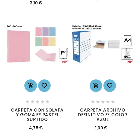
3,10 €














CARPETA CON SOLAPA
CARPETA ARCHIVO
Y GOMA Fº PASTEL
DEFINITIVO Fº COLOR
SURTIDO
AZUL
4,75 €
1,00 €