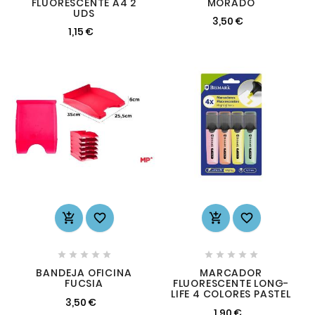
FLUORESCENTE A4 2
MORADO
UDS
3,50 €
1,15 €














BANDEJA OFICINA
MARCADOR
FUCSIA
FLUORESCENTE LONG-
LIFE 4 COLORES PASTEL
3,50 €
1,90 €