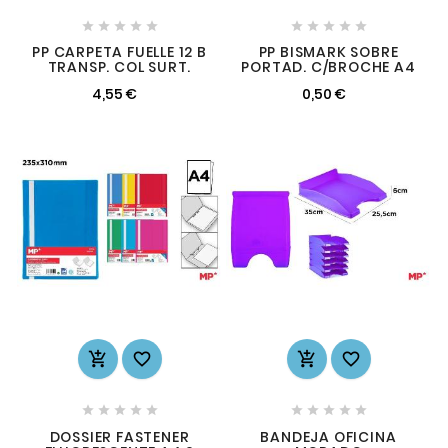










PP CARPETA FUELLE 12 B
PP BISMARK SOBRE
TRANSP. COL SURT.
PORTAD. C/BROCHE A4
4,55 €
0,50 €














DOSSIER FASTENER
BANDEJA OFICINA