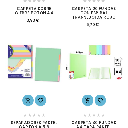










CARPETA SOBRE
CARPETA 20 FUNDAS
CIERRE BOTON A4
CON ESPIRAL
TRANSLUCIDA ROJO
0,90 €
6,70 €














SEPARADORES PASTEL
CARPETA 30 FUNDAS
CARTON A 5 6
A4 TAPA PASTEL