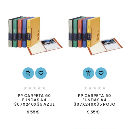














PP CARPETA 60
PP CARPETA 60
FUNDAS A4
FUNDAS A4
307X240X35 AZUL
307X240X35 ROJO
9,55 €
9,55 €