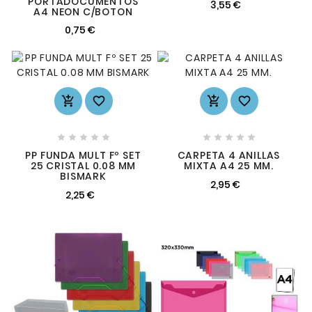
PORTADOCUMENTOS
3,55 €
A4 NEON C/BOTON
0,75 €














PP FUNDA MULT Fº SET
CARPETA 4 ANILLAS
25 CRISTAL 0.08 MM
MIXTA A4 25 MM.
BISMARK
2,95 €
2,25 €