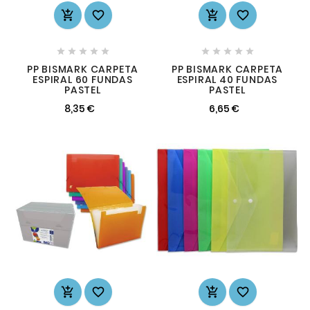














PP BISMARK CARPETA
PP BISMARK CARPETA
ESPIRAL 60 FUNDAS
ESPIRAL 40 FUNDAS
PASTEL
PASTEL
8,35 €
6,65 €



