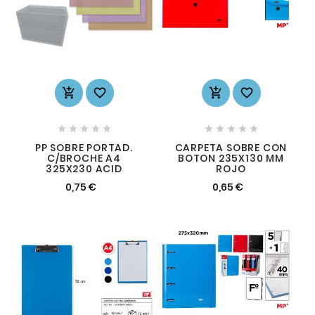














PP SOBRE PORTAD.
CARPETA SOBRE CON
C/BROCHE A4
BOTON 235X130 MM
325X230 ACID
ROJO
0,75 €
0,65 €