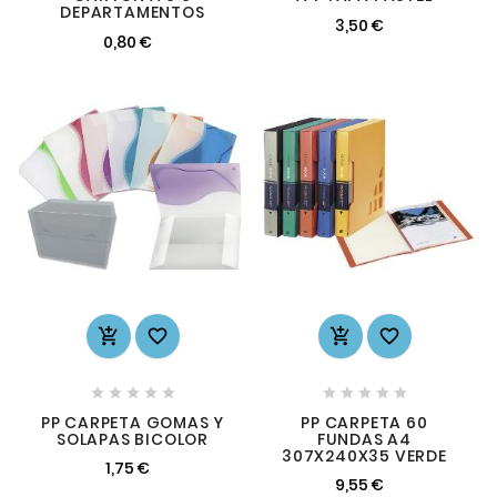
DEPARTAMENTOS
3,50 €
0,80 €














PP CARPETA GOMAS Y
PP CARPETA 60
SOLAPAS BICOLOR
FUNDAS A4
307X240X35 VERDE
1,75 €
9,55 €