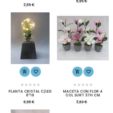
6,95 €
3,55 €














PLANTA CRISTAL C/LED
MACETA CON FLOR 4
8*19
COL SURT 37H CM
6,95 €
3,60 €