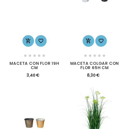














MACETA CON FLOR 19H
MACETA COLGAR CON
CM
FLOR 65H CM
3,40 €
8,30 €