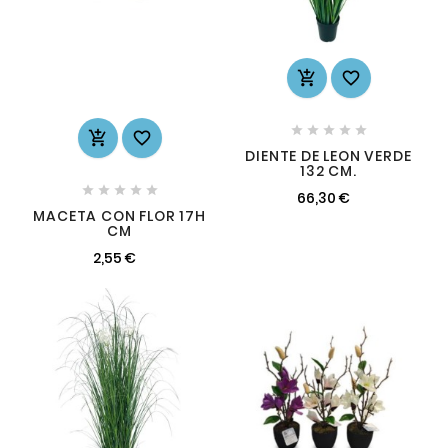









DIENTE DE LEON VERDE
132 CM.





66,30 €
MACETA CON FLOR 17H
CM
2,55 €