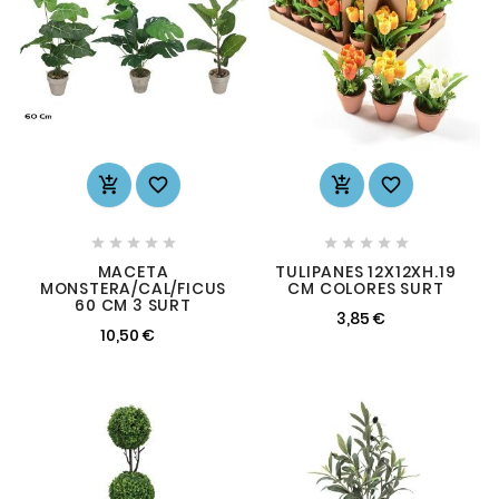














MACETA
TULIPANES 12X12XH.19
MONSTERA/CAL/FICUS
CM COLORES SURT
60 CM 3 SURT
3,85 €
10,50 €