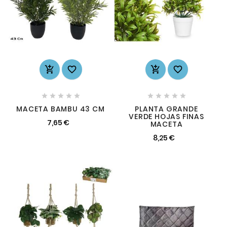














MACETA BAMBU 43 CM
PLANTA GRANDE
VERDE HOJAS FINAS
7,65 €
MACETA
8,25 €