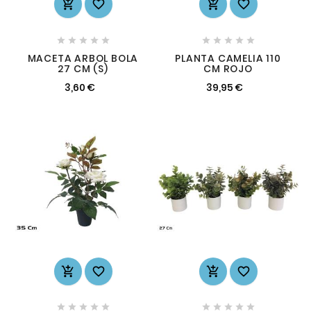














MACETA ARBOL BOLA
PLANTA CAMELIA 110
27 CM (S)
CM ROJO
3,60 €
39,95 €













