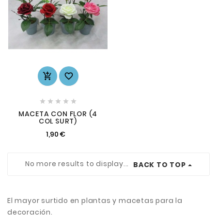







MACETA CON FLOR (4
COL SURT)
1,90 €
No more results to display...
BACK TO TOP
El mayor surtido en plantas y macetas para la
decoración.