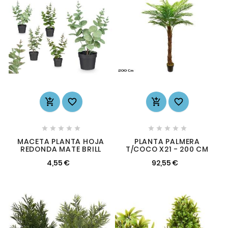














MACETA PLANTA HOJA
PLANTA PALMERA
REDONDA MATE BRILL
T/COCO X21 - 200 CM
4,55 €
92,55 €