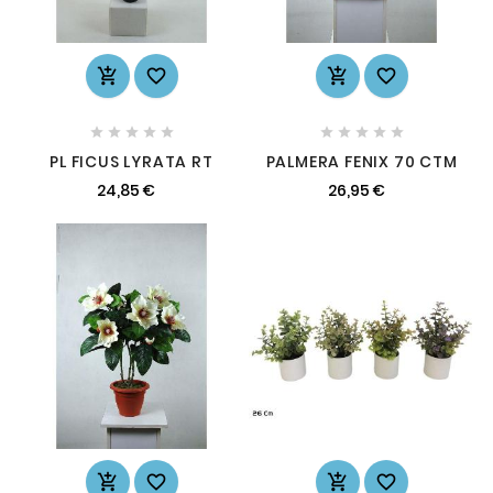














PL FICUS LYRATA RT
PALMERA FENIX 70 CTM
24,85 €
26,95 €



