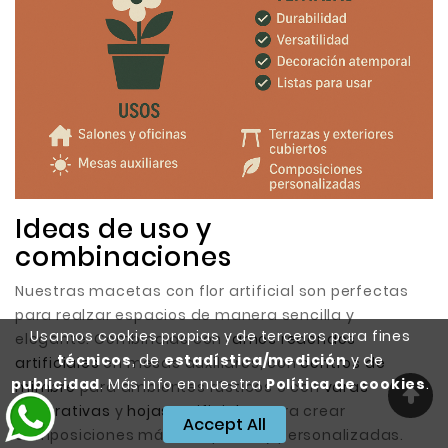
Ideas de uso y
combinaciones
Nuestras macetas con flor artificial son perfectas
para realzar espacios de manera sencilla y
Usamos cookies propias y de terceros para fines
elegante. Combínalas con
ramos redondos
técnicos
, de
estadística/medición
y de
artificiales
en mesas auxiliares, con
centros de
publicidad
. Más info en nuestra
Política de cookies
.
mimbre
para ambientes rústicos o con
varas
decorativas
y
hojas artificiales
para crear
Accept All
composiciones más completas y personalizadas.