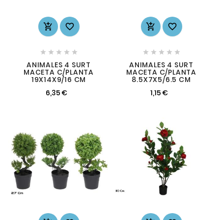














ANIMALES 4 SURT
ANIMALES 4 SURT
MACETA C/PLANTA
MACETA C/PLANTA
19X14X9/16 CM
8.5X7X5/6.5 CM
6,35 €
1,15 €