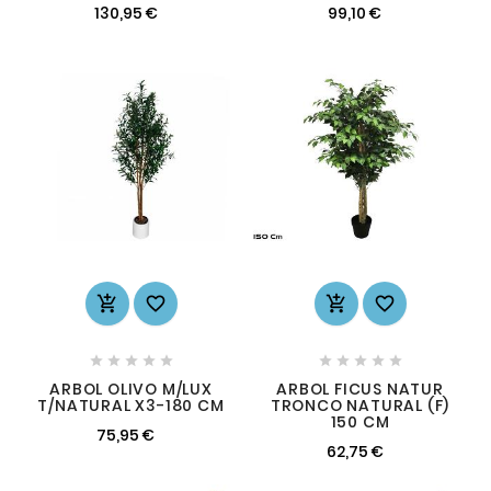
130,95 €
99,10 €














ARBOL OLIVO M/LUX
ARBOL FICUS NATUR
T/NATURAL X3-180 CM
TRONCO NATURAL (F)
150 CM
75,95 €
62,75 €