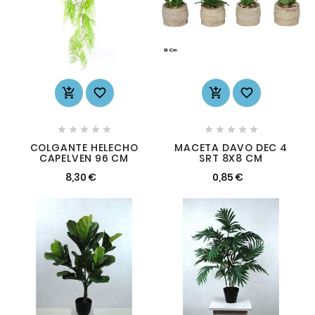














COLGANTE HELECHO
MACETA DAVO DEC 4
CAPELVEN 96 CM
SRT 8X8 CM
8,30 €
0,85 €