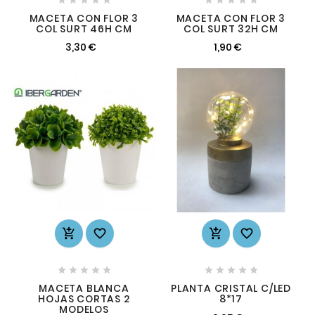
MACETA CON FLOR 3
MACETA CON FLOR 3
COL SURT 46H CM
COL SURT 32H CM
3,30 €
1,90 €














MACETA BLANCA
PLANTA CRISTAL C/LED
HOJAS CORTAS 2
8*17
MODELOS