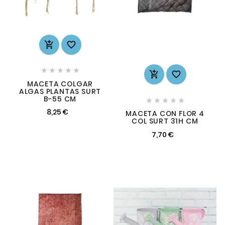









MACETA COLGAR
ALGAS PLANTAS SURT
B-55 CM





8,25 €
MACETA CON FLOR 4
COL SURT 31H CM
7,70 €