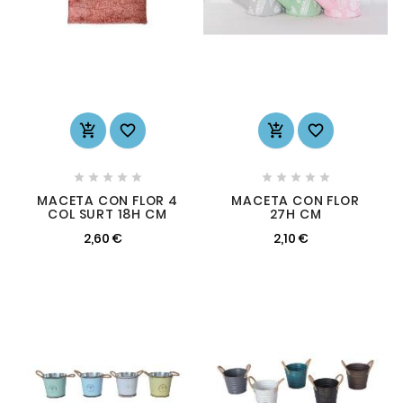














MACETA CON FLOR 4
MACETA CON FLOR
COL SURT 18H CM
27H CM
2,60 €
2,10 €