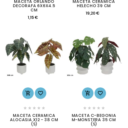
MACETA ORLANDO
MACETA CERAMICA
DECORAFA 6X6X4.5
HELECHO 39 CM
CM
19,20 €
1,15 €














MACETA CERAMICA
MACETA C-BEGONIA
ALOCASIA X12 - 38 CM
M-MONSTERA 35 CM
(S)
(S)