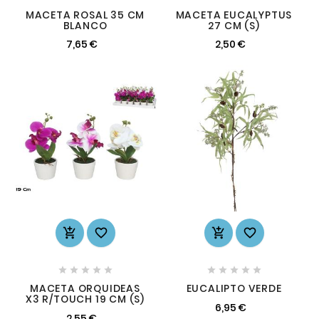
MACETA ROSAL 35 CM
MACETA EUCALYPTUS
BLANCO
27 CM (S)
7,65 €
2,50 €














MACETA ORQUIDEAS
EUCALIPTO VERDE
X3 R/TOUCH 19 CM (S)
6,95 €
2,55 €