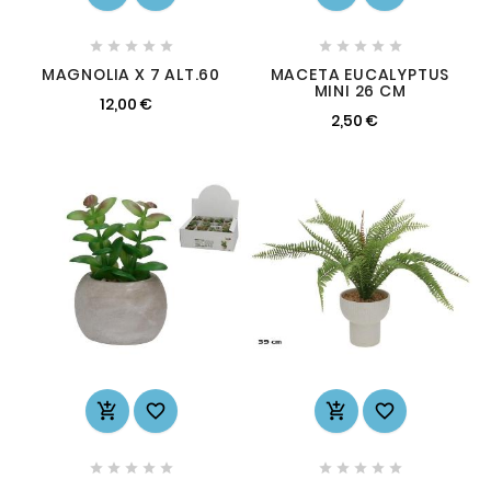










MAGNOLIA X 7 ALT.60
MACETA EUCALYPTUS
MINI 26 CM
12,00 €
2,50 €













