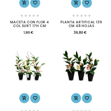














MACETA CON FLOR 4
PLANTA ARTIFICAL 135
COL SURT 17H CM
CM 48 HOJAS
1,90 €
36,80 €













