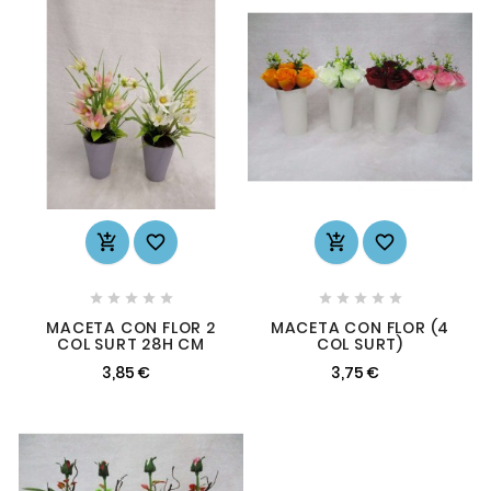














MACETA CON FLOR 2
MACETA CON FLOR (4
COL SURT 28H CM
COL SURT)
3,85 €
3,75 €