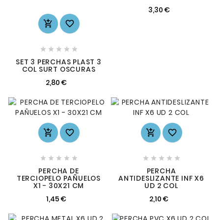
3,30 €







SET 3 PERCHAS PLAST 3
COL SURT OSCURAS
2,80 €














PERCHA DE
PERCHA
TERCIOPELO PAÑUELOS
ANTIDESLIZANTE INF X6
X1 - 30X21 CM
UD 2 COL
1,45 €
2,10 €