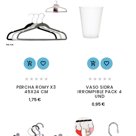














PERCHA ROMY X3
VASO SIDRA
45X24 CM
IRROMPIBLE PACK 4
UND
1,75 €
0,95 €