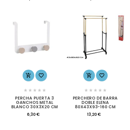














PERCHA PUERTA 3
PERCHERO DE BARRA
GANCHOS METAL
DOBLE ELENA
BLANCO 30X3X20 CM
80X43X93-160 CM
6,30 €
13,20 €