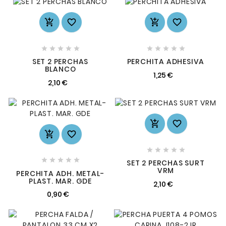














SET 2 PERCHAS
PERCHITA ADHESIVA
BLANCO
1,25 €
2,10 €














SET 2 PERCHAS SURT
VRM
PERCHITA ADH. METAL-
PLAST. MAR. GDE
2,10 €
0,90 €