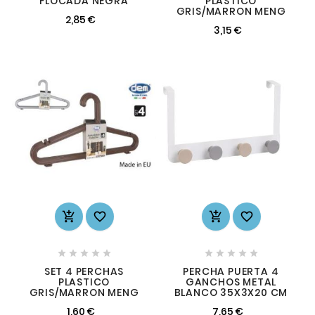
FLOCADA NEGRA
PLASTICO
GRIS/MARRON MENG
2,85 €
3,15 €














SET 4 PERCHAS
PERCHA PUERTA 4
PLASTICO
GANCHOS METAL
GRIS/MARRON MENG
BLANCO 35X3X20 CM
1,60 €
7,65 €