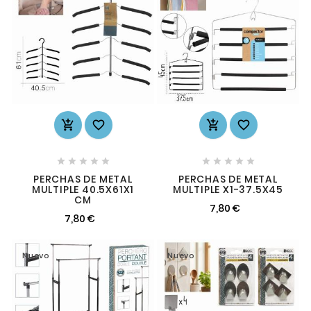














PERCHAS DE METAL
PERCHAS DE METAL
MULTIPLE 40.5X61X1
MULTIPLE X1-37.5X45
CM
7,80 €
7,80 €
Nuevo
Nuevo