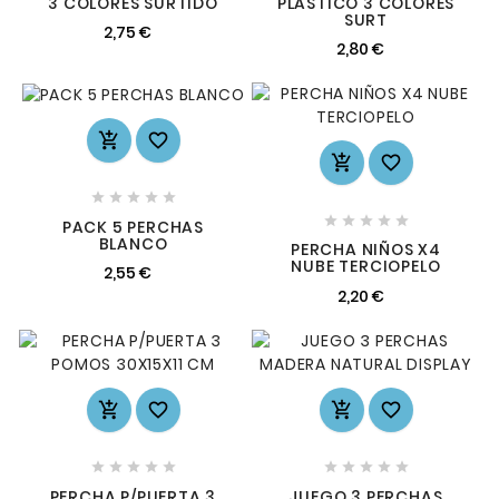
3 COLORES SURTIDO
PLASTICO 3 COLORES
SURT
2,75 €
2,80 €














PACK 5 PERCHAS
BLANCO
PERCHA NIÑOS X4
NUBE TERCIOPELO
2,55 €
2,20 €














PERCHA P/PUERTA 3
JUEGO 3 PERCHAS