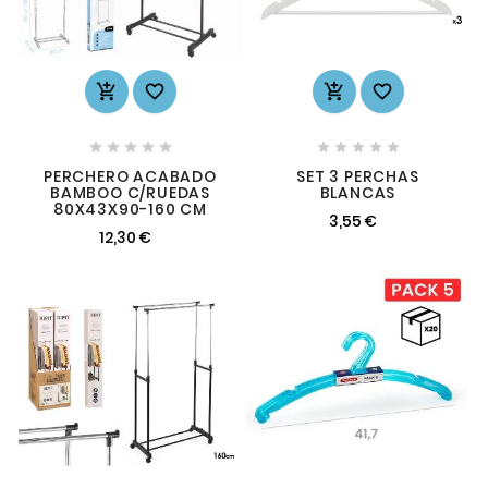














PERCHERO ACABADO
SET 3 PERCHAS
BAMBOO C/RUEDAS
BLANCAS
80X43X90-160 CM
3,55 €
12,30 €