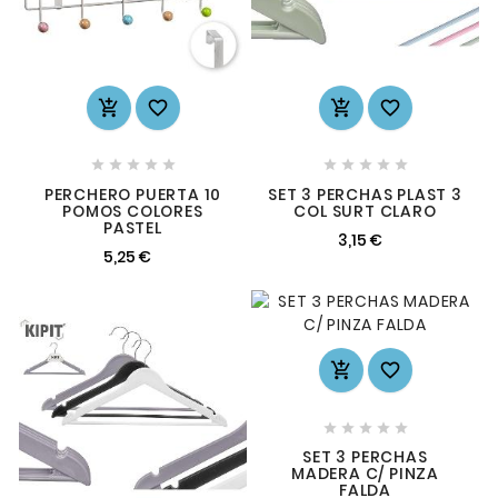














PERCHERO PUERTA 10
SET 3 PERCHAS PLAST 3
POMOS COLORES
COL SURT CLARO
PASTEL
3,15 €
5,25 €







SET 3 PERCHAS
MADERA C/ PINZA
FALDA