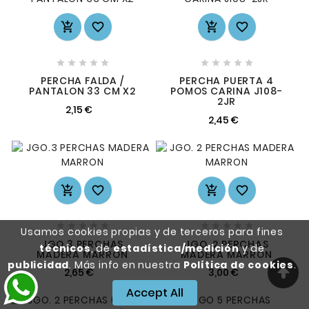














PERCHA FALDA /
PERCHA PUERTA 4
PANTALON 33 CM X2
POMOS CARINA J108-
2JR
2,15 €
2,45 €














Usamos cookies propias y de terceros para fines
JGO.3 PERCHAS
JGO. 2 PERCHAS
técnicos
, de
estadística/medición
y de
MADERA MARRON
MADERA MARRON
publicidad
. Más info en nuestra
Política de cookies
.
2,65 €
3,00 €
Accept All