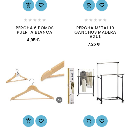














PERCHA 6 POMOS
PERCHA METAL 10
PUERTA BLANCA
GANCHOS MADERA
AZUL
4,95 €
7,25 €



