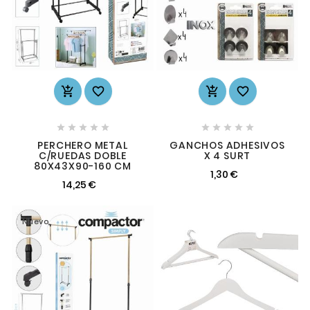














PERCHERO METAL
GANCHOS ADHESIVOS
C/RUEDAS DOBLE
X 4 SURT
80X43X90-160 CM
1,30 €
14,25 €
Nuevo