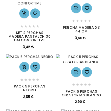














PERCHA MADERA X3
44 CM
SET 2 PERCHAS
MADERA PANTALON 30
3,50 €
CM CONFORTIME
3,45 €














PACK 5 PERCHAS
NEGRO
PACK 5 PERCHAS
GIRATORIAS BLANCO
2,85 €
2,90 €