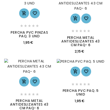














PERCHA PVC PINZAS
PAQ. 3 UND
PERCHA METAL
ANTIDESLIZANTES 43
1,95 €
CM PAQ- 6
2,15 €









PERCHA PVC PAQ. 5
UNID





PERCHA METAL
1,95 €
ANTIDESLIZANTES 43
CM PAQ- 6