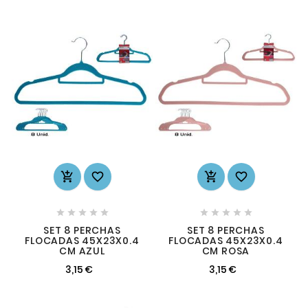














SET 8 PERCHAS
SET 8 PERCHAS
FLOCADAS 45X23X0.4
FLOCADAS 45X23X0.4
CM AZUL
CM ROSA
3,15 €
3,15 €