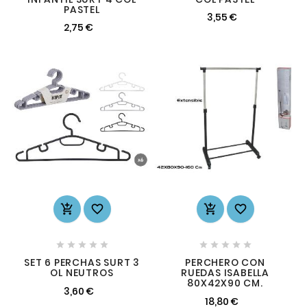
PASTEL
3,55 €
2,75 €














SET 6 PERCHAS SURT 3
PERCHERO CON
OL NEUTROS
RUEDAS ISABELLA
80X42X90 CM.
3,60 €
18,80 €