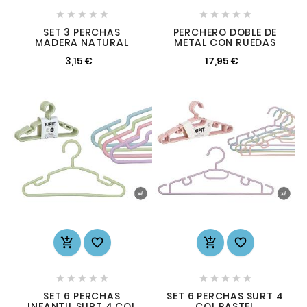










SET 3 PERCHAS
PERCHERO DOBLE DE
MADERA NATURAL
METAL CON RUEDAS
3,15 €
17,95 €














SET 6 PERCHAS
SET 6 PERCHAS SURT 4
INFANTIL SURT 4 COL
COL PASTEL