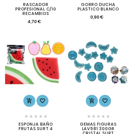
RASCADOR
GORRO DUCHA
PROFESIONAL C/10
PLASTICO BLANCO
RECAMBIOS
0,90 €
4,70 €














ESPONJA BAÑO
GEMAS FIGURAS
FRUTAS SURT 4
LAV581 300GR
CRISTAL SURT