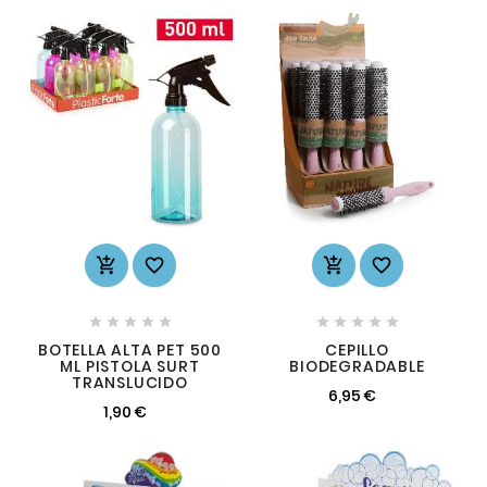














BOTELLA ALTA PET 500
CEPILLO
ML PISTOLA SURT
BIODEGRADABLE
TRANSLUCIDO
6,95 €
1,90 €