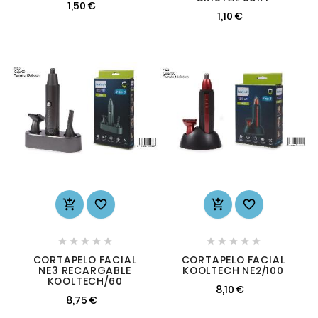
1,50 €
1,10 €














CORTAPELO FACIAL
CORTAPELO FACIAL
NE3 RECARGABLE
KOOLTECH NE2/100
KOOLTECH/60
8,10 €
8,75 €