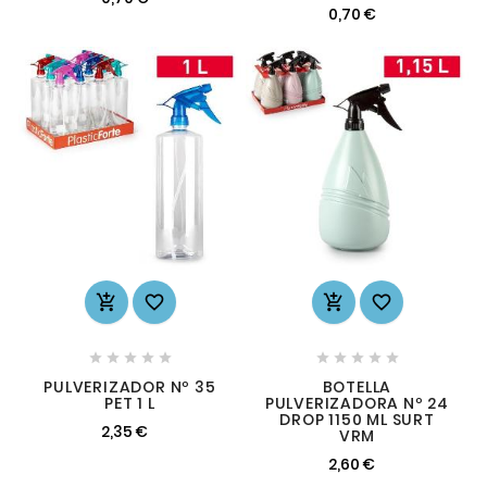
0,70 €














PULVERIZADOR Nº 35
BOTELLA
PET 1 L
PULVERIZADORA Nº 24
DROP 1150 ML SURT
2,35 €
VRM
2,60 €