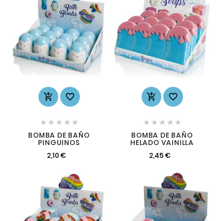














BOMBA DE BAÑO
BOMBA DE BAÑO
PINGUINOS
HELADO VAINILLA
2,10 €
2,45 €