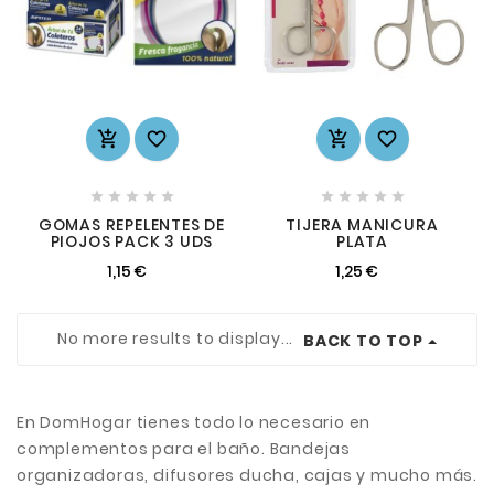














GOMAS REPELENTES DE
TIJERA MANICURA
PIOJOS PACK 3 UDS
PLATA
1,15 €
1,25 €
No more results to display...
BACK TO TOP
En DomHogar tienes todo lo necesario en
complementos para el baño. Bandejas
organizadoras, difusores ducha, cajas y mucho más.