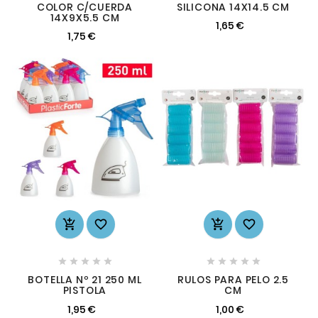
COLOR C/CUERDA
SILICONA 14X14.5 CM
14X9X5.5 CM
1,65 €
1,75 €














BOTELLA Nº 21 250 ML
RULOS PARA PELO 2.5
PISTOLA
CM
1,95 €
1,00 €