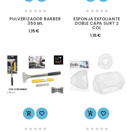










PULVERIZADOR BARBER
ESPONJA EXFOLIANTE
350 ML
DOBLE CAPA SURT 2
COL
1,15 €
1,15 €













