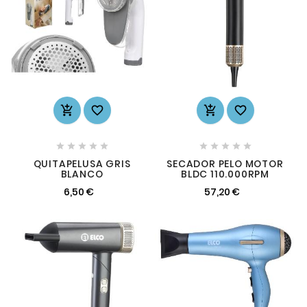














QUITAPELUSA GRIS
SECADOR PELO MOTOR
BLANCO
BLDC 110.000RPM
6,50 €
57,20 €