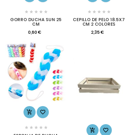










GORRO DUCHA SUN 25
CEPILLO DE PELO 18.5X7
CM
CM 2 COLORES
0,60 €
2,35 €








