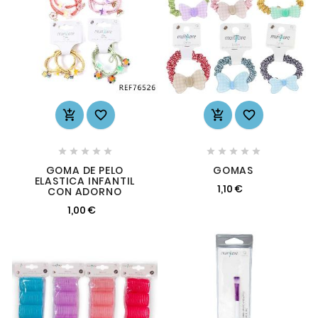














GOMA DE PELO
GOMAS
ELASTICA INFANTIL
1,10 €
CON ADORNO
1,00 €