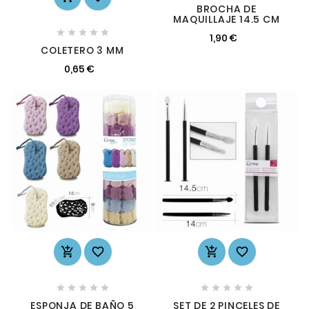
BROCHA DE
MAQUILLAJE 14.5 CM





1,90 €
COLETERO 3 MM
0,65 €














ESPONJA DE BAÑO 5
SET DE 2 PINCELES DE