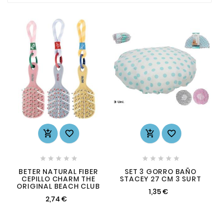














BETER NATURAL FIBER
SET 3 GORRO BAÑO
CEPILLO CHARM THE
STACEY 27 CM 3 SURT
ORIGINAL BEACH CLUB
1,35 €
2,74 €