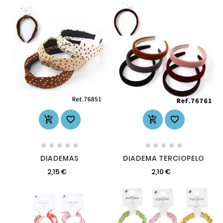














DIADEMAS
DIADEMA TERCIOPELO
2,15 €
2,10 €