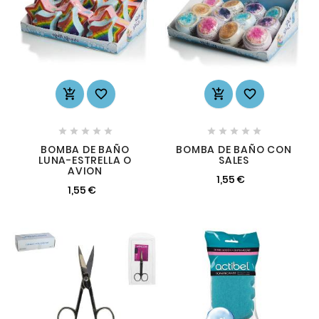














BOMBA DE BAÑO
BOMBA DE BAÑO CON
LUNA-ESTRELLA O
SALES
AVION
1,55 €
1,55 €