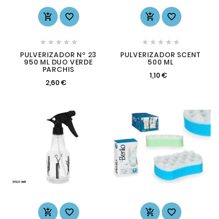














PULVERIZADOR Nº 23
PULVERIZADOR SCENT
950 ML DUO VERDE
500 ML
PARCHIS
1,10 €
2,60 €



