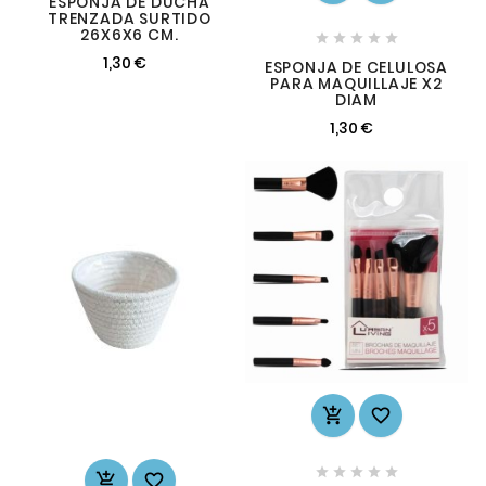
ESPONJA DE DUCHA
TRENZADA SURTIDO
26X6X6 CM.





1,30 €
ESPONJA DE CELULOSA
PARA MAQUILLAJE X2
DIAM
1,30 €








