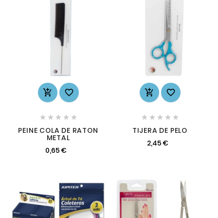














PEINE COLA DE RATON
TIJERA DE PELO
METAL
2,45 €
0,65 €