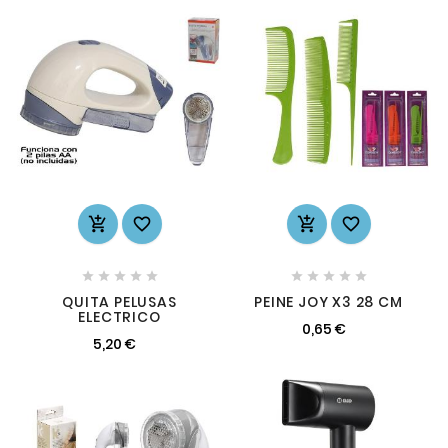














QUITA PELUSAS
PEINE JOY X3 28 CM
ELECTRICO
0,65 €
5,20 €