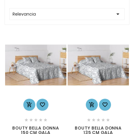

Relevancia














BOUTY BELLA DONNA
BOUTY BELLA DONNA
150 CM GALA
135 CM GALA