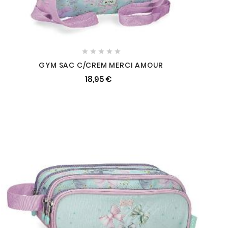





GYM SAC C/CREM MERCI AMOUR
18,95 €