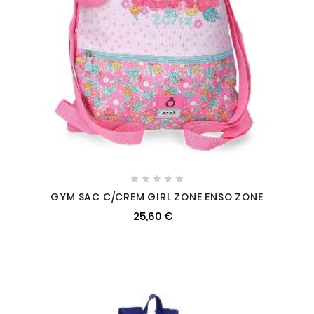





GYM SAC C/CREM GIRL ZONE ENSO ZONE
25,60 €