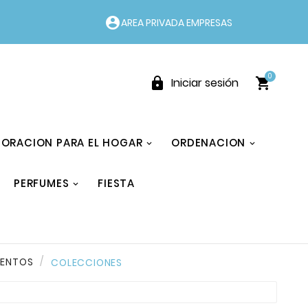
account_circle
AREA PRIVADA EMPRESAS
0


Iniciar sesión
ORACION PARA EL HOGAR
ORDENACION
PERFUMES
FIESTA
MENTOS
COLECCIONES