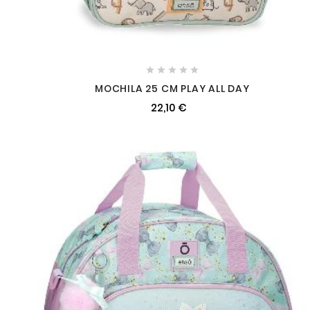





MOCHILA 25 CM PLAY ALL DAY
22,10 €