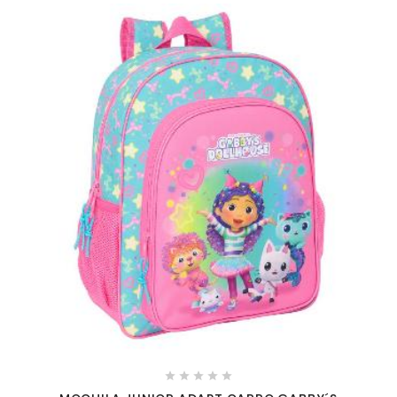




