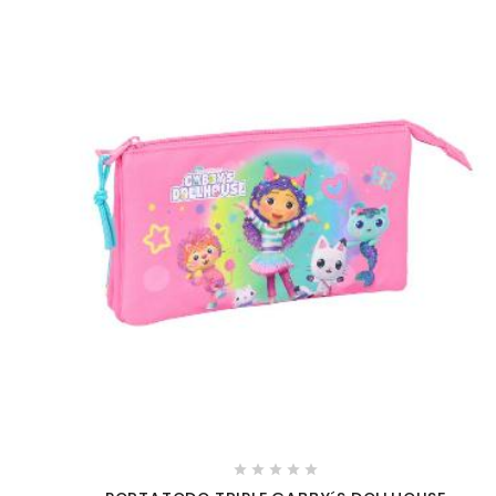




