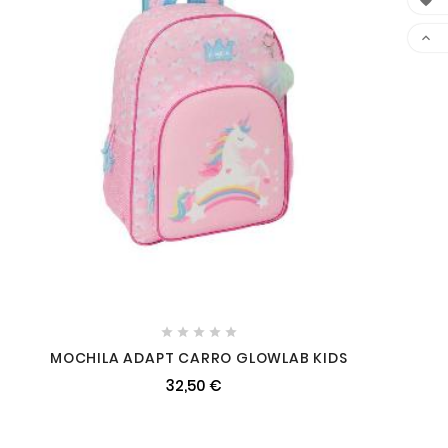







MOCHILA ADAPT CARRO GLOWLAB KIDS
32,50 €