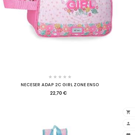





NECESER ADAP 2C GIRL ZONE ENSO
22,70 €

