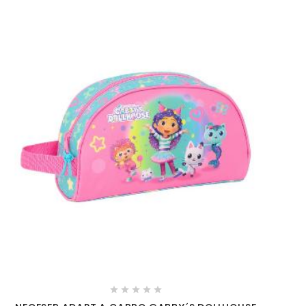




