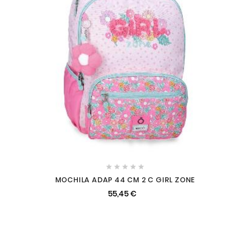





MOCHILA ADAP 44 CM 2 C GIRL ZONE
55,45 €