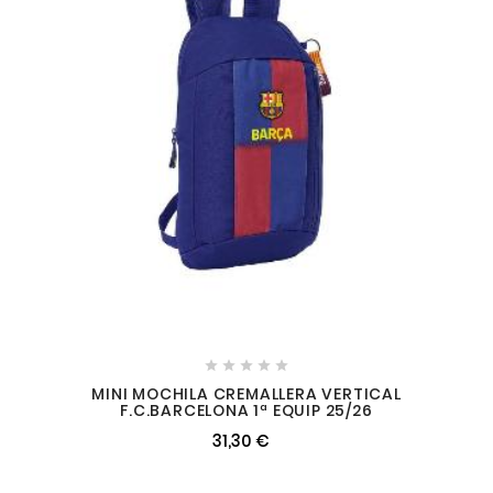





MINI MOCHILA CREMALLERA VERTICAL
F.C.BARCELONA 1ª EQUIP 25/26
31,30 €