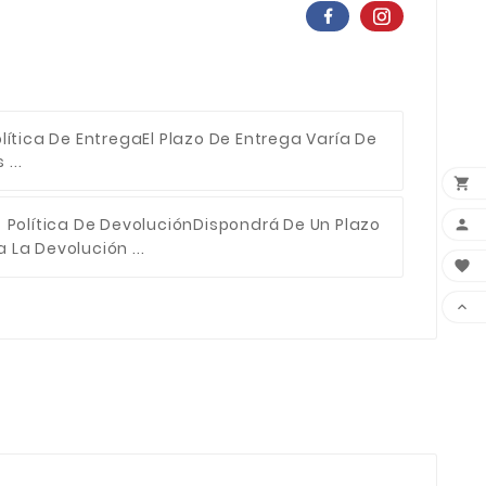
lítica De Entrega
El Plazo De Entrega Varía De
...

Política De Devolución
Dispondrá De Un Plazo

 La Devolución ...

