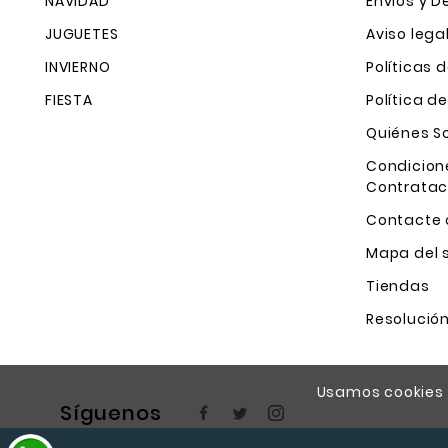
NAVIDAD
Envíos y D
JUGUETES
Aviso lega
INVIERNO
Políticas 
FIESTA
Política d
Quiénes 
Condicion
Contratac
Contacte 
Mapa del s
Tiendas
Resolución
Usamos cookies p
Síguenos