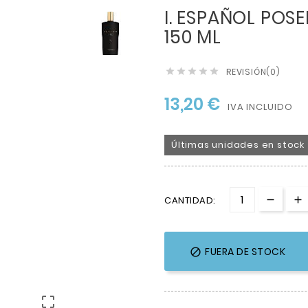
I. ESPAÑOL POS
150 ML
REVISIÓN(0)





13,20 €
IVA INCLUIDO
Últimas unidades en stock
CANTIDAD:
FUERA DE STOCK

