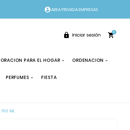
account_circle
AREA PRIVADA EMPRESAS
0


Iniciar sesión
ORACION PARA EL HOGAR
ORDENACION
PERFUMES
FIESTA
 150 ML