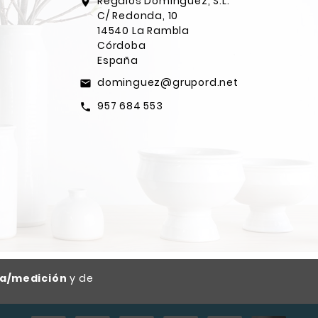
Regalos Dominguez, S.L.
location_on
C/ Redonda, 10
14540 La Rambla
Córdoba
España
dominguez@grupord.net
email
957 684 553
call
ca/medición
y de