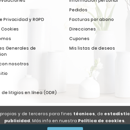
evoluciones
Información personal
l
Pedidos
de Privacidad y RGPD
Facturas por abono
e Cookies
Direcciones
Somos
Cupones
es Generales de
Mis listas de deseos
ion
con nosotros
itio
 de litigios en línea (ODR)
ropias y de terceros para fines
técnicos
, de
estadísti
publicidad
. Más info en nuestra
Política de cookies
.