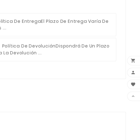
lítica De Entrega
El Plazo De Entrega Varía De
...
Política De Devolución
Dispondrá De Un Plazo
 La Devolución ...



