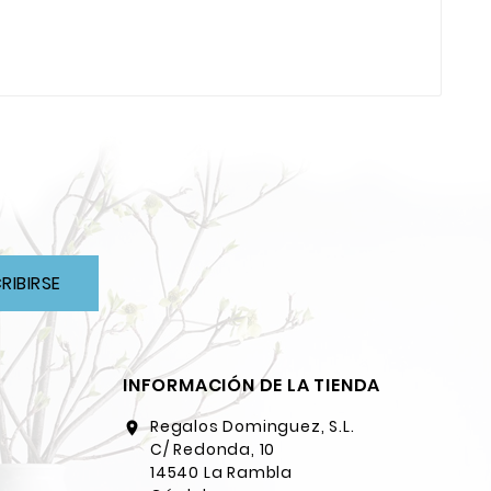
RIBIRSE
INFORMACIÓN DE LA TIENDA
Regalos Dominguez, S.L.
location_on
C/ Redonda, 10
14540 La Rambla