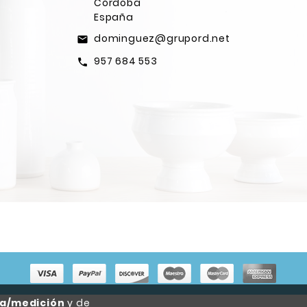
Córdoba
España
dominguez@grupord.net
email
957 684 553
call
ca/medición
y de