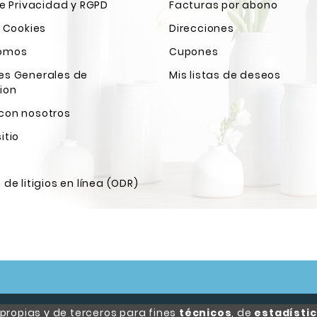
de Privacidad y RGPD
Facturas por abono
e Cookies
Direcciones
Somos
Cupones
es Generales de
Mis listas de deseos
ion
con nosotros
itio
 de litigios en línea (ODR)
ropias y de terceros para fines
técnicos
, de
estadísti