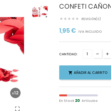
CONFETI CAÑON
REVISIÓN(0)





1,95 €
IVA INCLUIDO
CANTIDAD:
AÑADIR AL CARRITO

20
En Stock
Artículos
