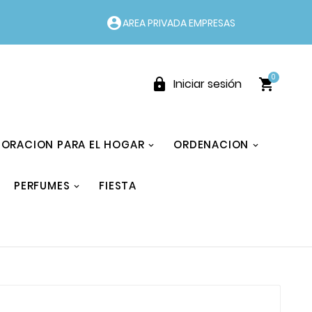
account_circle
AREA PRIVADA EMPRESAS
0


Iniciar sesión
ORACION PARA EL HOGAR
ORDENACION
PERFUMES
FIESTA