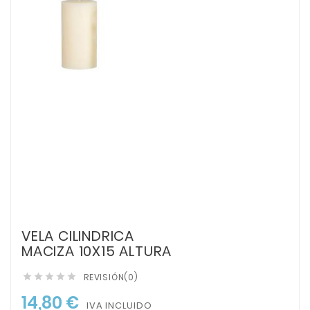
VELA CILINDRICA
MACIZA 10X15 ALTURA
REVISIÓN(0)





14,80 €
IVA INCLUIDO