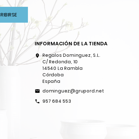
RIBIRSE
INFORMACIÓN DE LA TIENDA
Regalos Dominguez, S.L.
location_on
C/ Redonda, 10
14540 La Rambla
Córdoba
España
dominguez@grupord.net
email
957 684 553
call