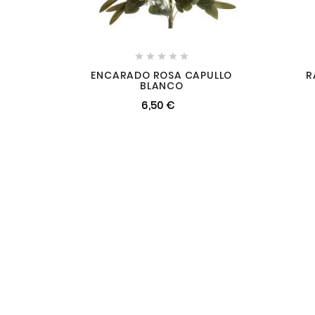





ENCARADO ROSA CAPULLO
R
BLANCO
6,50 €