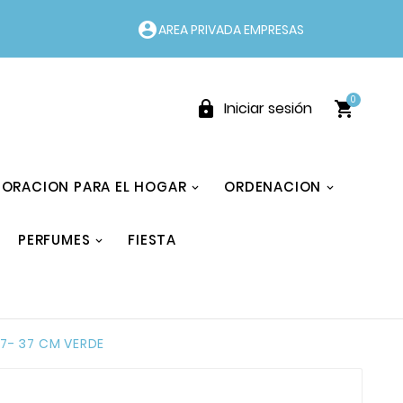
account_circle
AREA PRIVADA EMPRESAS
0


Iniciar sesión
ORACION PARA EL HOGAR
ORDENACION
PERFUMES
FIESTA
7- 37 CM VERDE