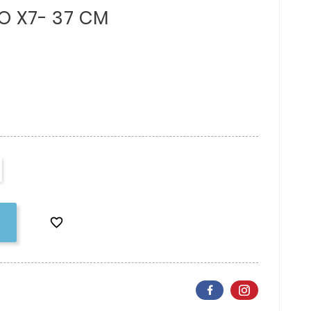
O X7- 37 CM
