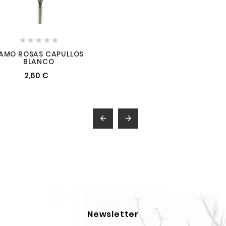





AMO ROSAS CAPULLOS
BLANCO
2,60 €


Newsletter