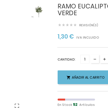
RAMO EUCALIPT
VERDE
REVISIÓN(0)





1,30 €
IVA INCLUIDO
CANTIDAD:
AÑADIR AL CARRITO

52
En Stock
Artículos
