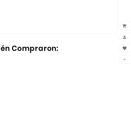


ién Compraron:

