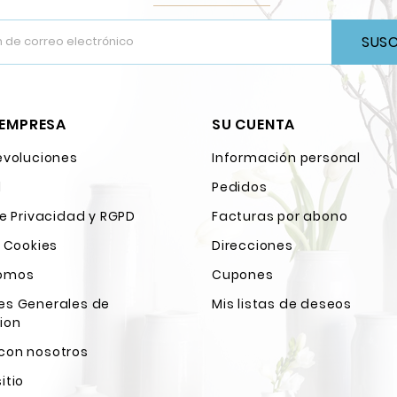
SUSC
 EMPRESA
SU CUENTA
evoluciones
Información personal
l
Pedidos
de Privacidad y RGPD
Facturas por abono
e Cookies
Direcciones
Somos
Cupones
es Generales de
Mis listas de deseos
ion
con nosotros
itio