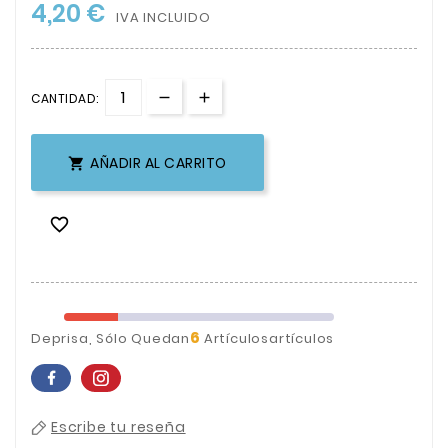
4,20 €
IVA INCLUIDO
CANTIDAD:
AÑADIR AL CARRITO


6
Deprisa, Sólo Quedan
Artículosartículos
Escribe tu reseña