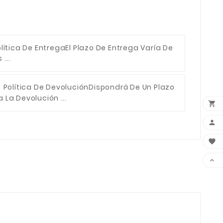
lítica De Entrega
El Plazo De Entrega Varía De
...
Política De Devolución
Dispondrá De Un Plazo
 La Devolución ...



