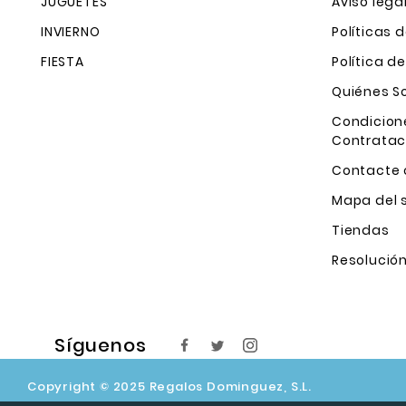
JUGUETES
Aviso lega
INVIERNO
Políticas 
FIESTA
Política d
Quiénes 
Condicion
Contratac
Contacte 
Mapa del s
Tiendas
Resolución
Síguenos
Copyright © 2025 Regalos Dominguez, S.L.