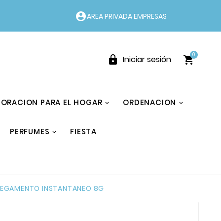
account_circle
AREA PRIVADA EMPRESAS
0


Iniciar sesión
ORACION PARA EL HOGAR
ORDENACION
PERFUMES
FIESTA
PEGAMENTO INSTANTANEO 8G