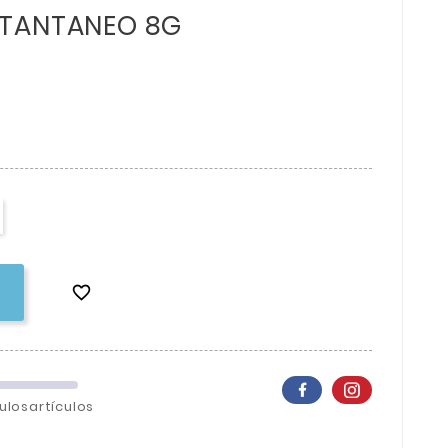
STANTANEO 8G

ulosartículos