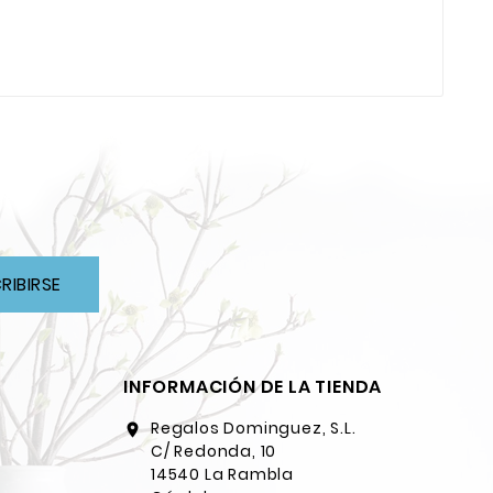
RIBIRSE
INFORMACIÓN DE LA TIENDA
Regalos Dominguez, S.L.
location_on
C/ Redonda, 10
14540 La Rambla