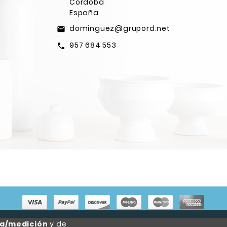
Córdoba
España
dominguez@grupord.net
email
957 684 553
call
ca/medición
y de