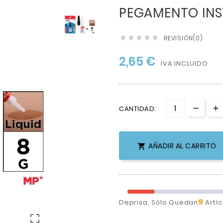
PEGAMENTO IN
REVISIÓN(0)





2,65 €
IVA INCLUIDO
CANTIDAD:
AÑADIR AL CARRITO

9
Deprisa, Sólo Quedan
Artíc
