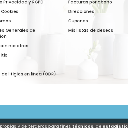
de Privacidad y RGPD
Facturas por abono
e Cookies
Direcciones
Somos
Cupones
es Generales de
Mis listas de deseos
ion
con nosotros
itio
 de litigios en línea (ODR)
ropias y de terceros para fines
técnicos
, de
estadísti