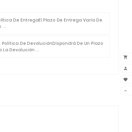
lítica De Entrega
El Plazo De Entrega Varía De
...
Política De Devolución
Dispondrá De Un Plazo
 La Devolución ...



