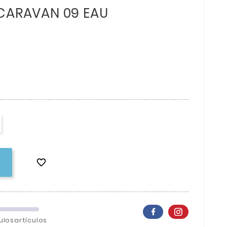
 CARAVAN 09 EAU

ulosartículos