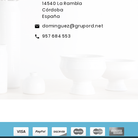
14540 La Rambla
Córdoba
España
dominguez@grupord.net
email
957 684 553
call