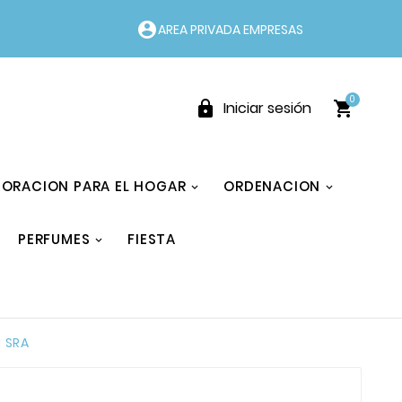
account_circle
AREA PRIVADA EMPRESAS
0


Iniciar sesión
ORACION PARA EL HOGAR
ORDENACION
PERFUMES
FIESTA
 SRA