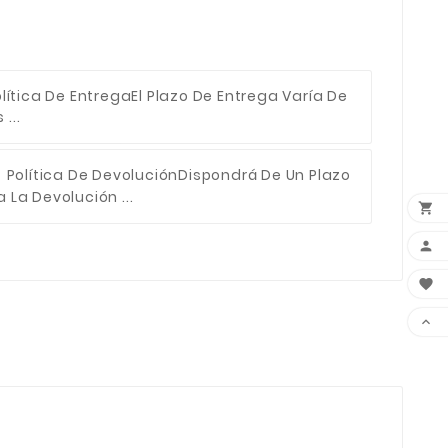
lítica De Entrega
El Plazo De Entrega Varía De
...
Política De Devolución
Dispondrá De Un Plazo
 La Devolución ...



