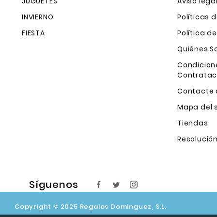
JUGUETES
Aviso lega
INVIERNO
Políticas 
FIESTA
Política d
Quiénes 
Condicion
Contratac
Contacte 
Mapa del s
Tiendas
Resolución
Síguenos
Copyright © 2025 Regalos Dominguez, S.L.