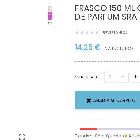
FRASCO 150 ML
DE PARFUM SRA
REVISIÓN(0)





14,25 €
IVA INCLUIDO
CANTIDAD:
AÑADIR AL CARRITO

5
Deprisa, Sólo Quedan
Artíc
