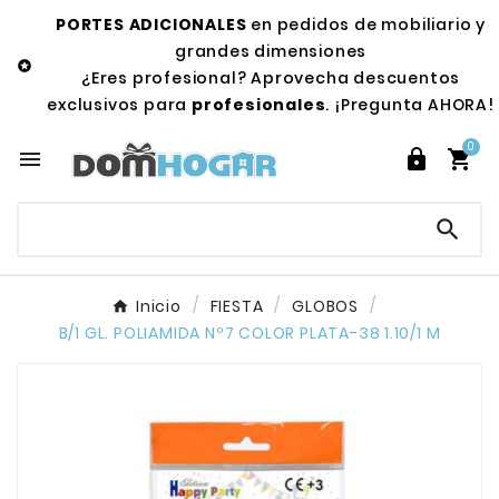
PORTES ADICIONALES
en pedidos de mobiliario y
grandes dimensiones

¿Eres profesional? Aprovecha descuentos
exclusivos para
profesionales
. ¡Pregunta AHORA!
0




Inicio
FIESTA
GLOBOS
B/1 GL. POLIAMIDA Nº7 COLOR PLATA-38 1.10/1 M