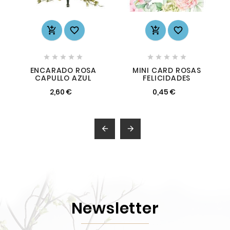














ENCARADO ROSA
MINI CARD ROSAS
CAPULLO AZUL
FELICIDADES
2,60 €
0,45 €


Newsletter