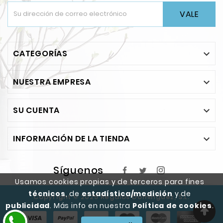
VALE
CATEGORÍAS

NUESTRA EMPRESA

SU CUENTA

INFORMACIÓN DE LA TIENDA

Síguenos
Usamos cookies propias y de terceros para fines
técnicos
, de
estadística/medición
y de
Copyright © 2025 Regalos Dominguez, S.L.
publicidad
. Más info en nuestra
Política de cookies
.