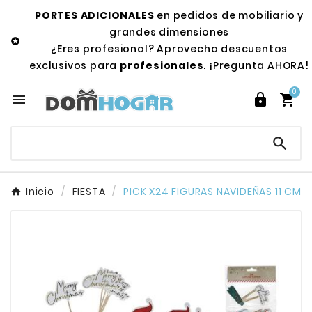
PORTES ADICIONALES
en pedidos de mobiliario y
grandes dimensiones

¿Eres profesional? Aprovecha descuentos
exclusivos para
profesionales
. ¡Pregunta AHORA!
0




Inicio
FIESTA
PICK X24 FIGURAS NAVIDEÑAS 11 CM