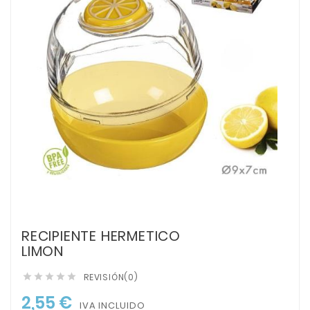
RECIPIENTE HERMETICO
LIMON
REVISIÓN(0)





2,55 €
IVA INCLUIDO