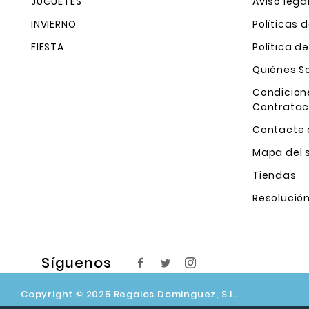
JUGUETES
Aviso lega
INVIERNO
Políticas 
FIESTA
Política d
Quiénes 
Condicion
Contratac
Contacte 
Mapa del s
Tiendas
Resolución
Síguenos
Copyright © 2025 Regalos Dominguez, S.L.