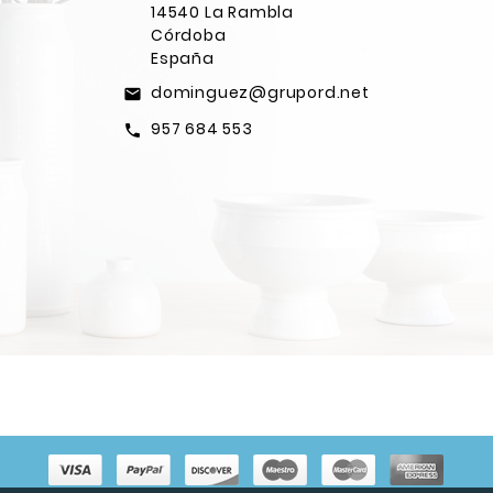
14540 La Rambla
Córdoba
España
dominguez@grupord.net
email
957 684 553
call