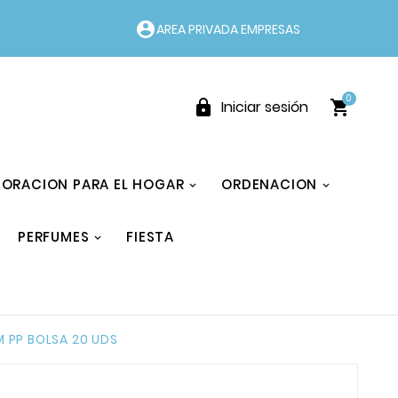
account_circle
AREA PRIVADA EMPRESAS
0


Iniciar sesión
ORACION PARA EL HOGAR
ORDENACION
PERFUMES
FIESTA
M PP BOLSA 20 UDS