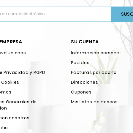
SUSC
 EMPRESA
SU CUENTA
evoluciones
Información personal
l
Pedidos
de Privacidad y RGPD
Facturas por abono
e Cookies
Direcciones
Somos
Cupones
es Generales de
Mis listas de deseos
ion
con nosotros
itio