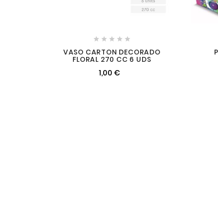





VASO CARTON DECORADO
P
FLORAL 270 CC 6 UDS
1,00 €