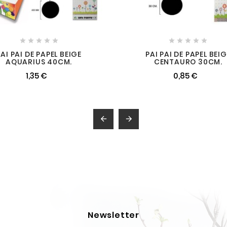










AI PAI DE PAPEL BEIGE
PAI PAI DE PAPEL BEI
AQUARIUS 40CM.
CENTAURO 30CM.
1,35 €
0,85 €


Newsletter