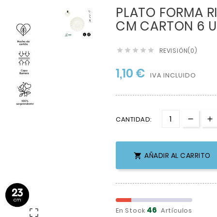
PLATO FORMA R
CM CARTON 6 
REVISIÓN(0)





1,10 €
IVA INCLUIDO
CANTIDAD:
AÑADIR AL CARRITO

46
En Stock
Artículos
