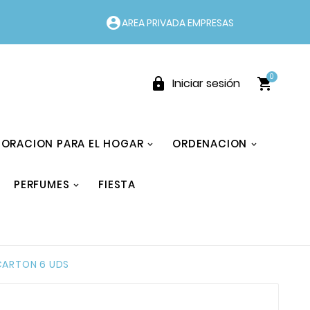
account_circle
AREA PRIVADA EMPRESAS
0


Iniciar sesión
ORACION PARA EL HOGAR
ORDENACION
PERFUMES
FIESTA
CARTON 6 UDS