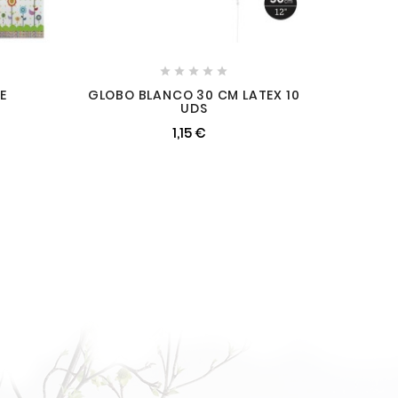





GE
GLOBO BLANCO 30 CM LATEX 10
UDS
1,15 €