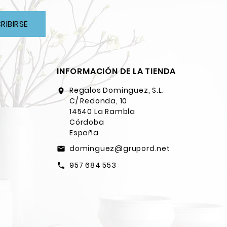
RIBIRSE
INFORMACIÓN DE LA TIENDA
Regalos Dominguez, S.L.
location_on
C/ Redonda, 10
14540 La Rambla
Córdoba
España
dominguez@grupord.net
email
957 684 553
call