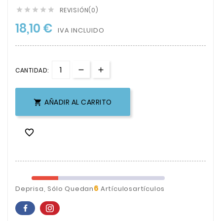
REVISIÓN(0)





18,10 €
IVA INCLUIDO
CANTIDAD:
AÑADIR AL CARRITO


6
Deprisa, Sólo Quedan
Artículosartículos