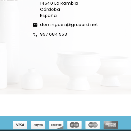
14540 La Rambla
Córdoba
España
dominguez@grupord.net
email
957 684 553
call