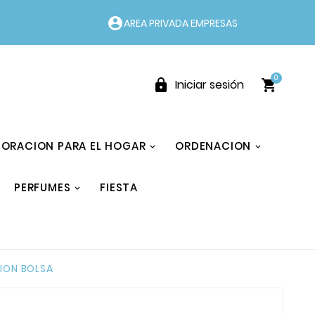
account_circle
AREA PRIVADA EMPRESAS
0


Iniciar sesión
ORACION PARA EL HOGAR
ORDENACION
PERFUMES
FIESTA
TION BOLSA