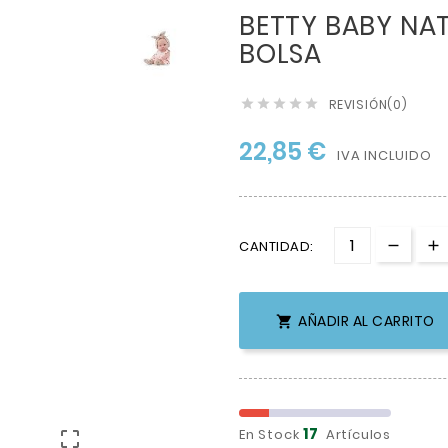
BETTY BABY NAT
BOLSA
REVISIÓN(0)





22,85 €
IVA INCLUIDO
CANTIDAD:
AÑADIR AL CARRITO

17
En Stock
Artículos
