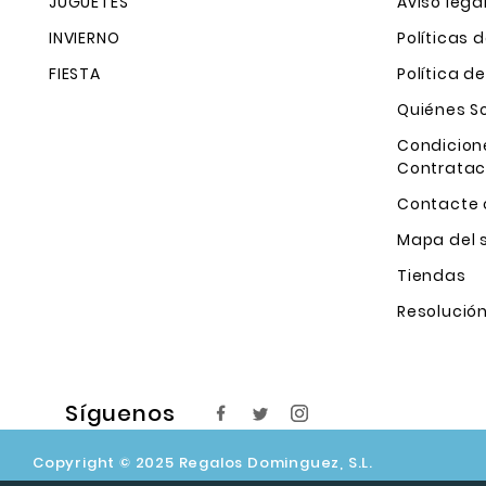
JUGUETES
Aviso lega
INVIERNO
Políticas 
FIESTA
Política d
Quiénes 
Condicion
Contratac
Contacte 
Mapa del s
Tiendas
Resolución
Síguenos
Copyright © 2025 Regalos Dominguez, S.L.