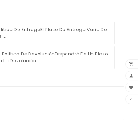
lítica De Entrega
El Plazo De Entrega Varía De
...
Política De Devolución
Dispondrá De Un Plazo
 La Devolución ...



