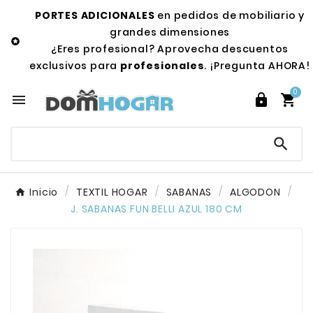
PORTES ADICIONALES
en pedidos de mobiliario y
grandes dimensiones

¿Eres profesional? Aprovecha descuentos
exclusivos para
profesionales
. ¡Pregunta AHORA!
0




Inicio
TEXTIL HOGAR
SABANAS
ALGODON
J. SABANAS FUN BELLI AZUL 180 CM