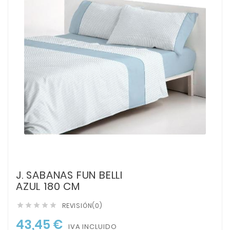
J. SABANAS FUN BELLI
AZUL 180 CM
REVISIÓN(0)





43,45 €
IVA INCLUIDO