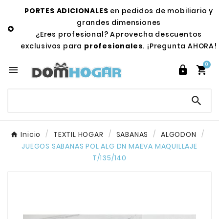
PORTES ADICIONALES
en pedidos de mobiliario y
grandes dimensiones

¿Eres profesional? Aprovecha descuentos
exclusivos para
profesionales
. ¡Pregunta AHORA!
0




Inicio
TEXTIL HOGAR
SABANAS
ALGODON
JUEGOS SABANAS POL ALG DN MAEVA MAQUILLAJE
T/135/140