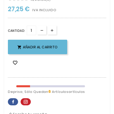
27,25 €
IVA INCLUIDO
CANTIDAD:
AÑADIR AL CARRITO


6
Deprisa, Sólo Quedan
Artículosartículos