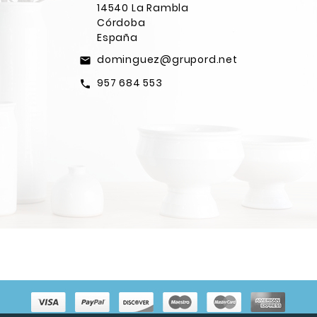
14540 La Rambla
Córdoba
España
dominguez@grupord.net
email
957 684 553
call