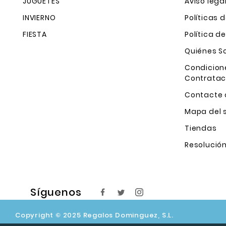
JUGUETES
Aviso lega
INVIERNO
Políticas 
FIESTA
Política d
Quiénes 
Condicion
Contratac
Contacte 
Mapa del s
Tiendas
Resolución
Síguenos
Copyright © 2025 Regalos Dominguez, S.L.