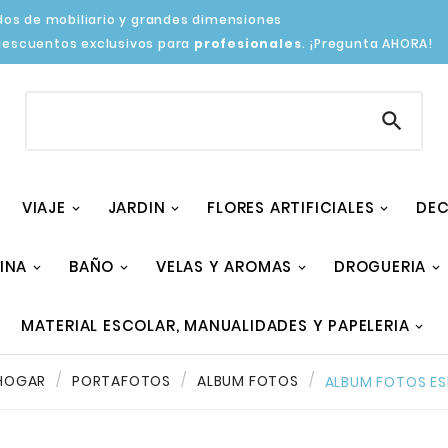
os de mobiliario y grandes dimensiones
descuentos exclusivos para
profesionales
. ¡Pregunta AHORA!

VIAJE
JARDIN
FLORES ARTIFICIALES
DEC
INA
BAÑO
VELAS Y AROMAS
DROGUERIA
MATERIAL ESCOLAR, MANUALIDADES Y PAPELERIA
 HOGAR
PORTAFOTOS
ALBUM FOTOS
ALBUM FOTOS ES