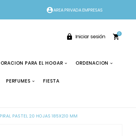
account_circle
AREA PRIVADA EMPRESAS
0


Iniciar sesión
ORACION PARA EL HOGAR
ORDENACION
PERFUMES
FIESTA
PIRAL PASTEL 20 HOJAS 185X210 MM