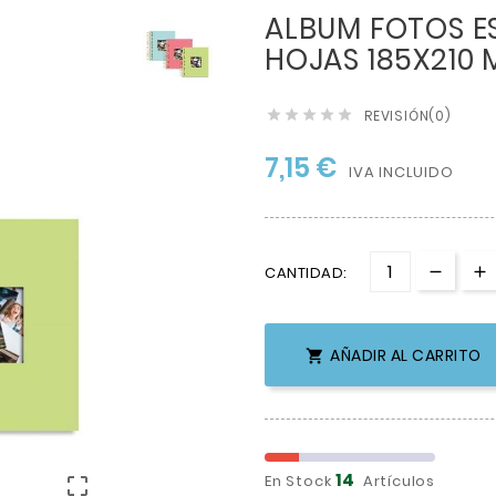
ALBUM FOTOS ES
HOJAS 185X210
REVISIÓN(0)





7,15 €
IVA INCLUIDO
CANTIDAD:
AÑADIR AL CARRITO

14
En Stock
Artículos
