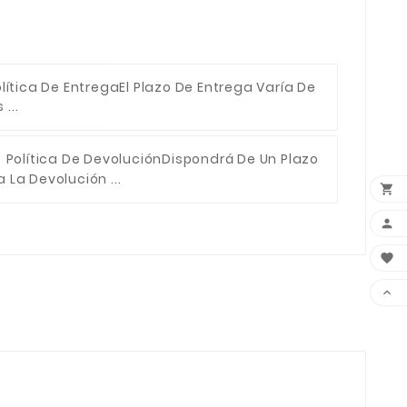
lítica De Entrega
El Plazo De Entrega Varía De
...
Política De Devolución
Dispondrá De Un Plazo
 La Devolución ...



