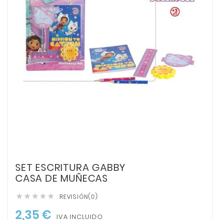
SET ESCRITURA GABBY
CASA DE MUÑECAS
REVISIÓN(0)





2,35 €
IVA INCLUIDO